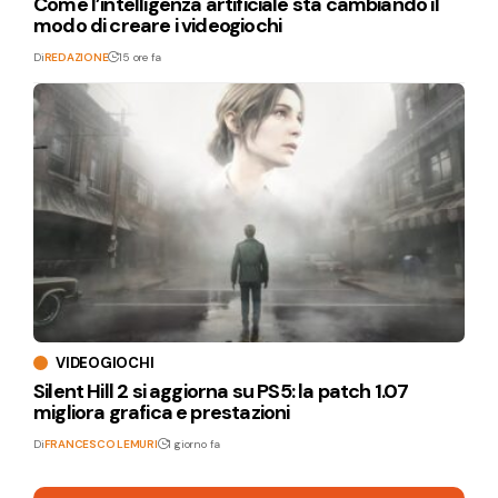
Come l’intelligenza artificiale sta cambiando il
modo di creare i videogiochi
Di
REDAZIONE
15 ore fa
VIDEOGIOCHI
Silent Hill 2 si aggiorna su PS5: la patch 1.07
migliora grafica e prestazioni
Di
FRANCESCO LEMURI
1 giorno fa