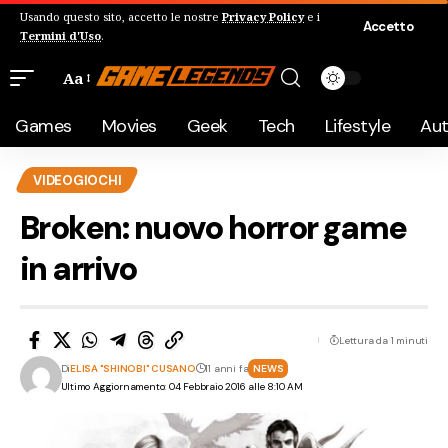
Usando questo sito, accetto le nostre
Privacy Policy
e i
Accetto
Termini d'Uso
.
Aa
Games
Movies
Geek
Tech
Lifestyle
Au
VIDEOGIOCHI
Broken: nuovo horror game
in arrivo
Lettura da 1 minuti
Di
ELISA "SHINOBI" CUSANO
11 anni fa
NEWS
Ultimo Aggiornamento: 04 Febbraio 2016 alle 8:10 AM