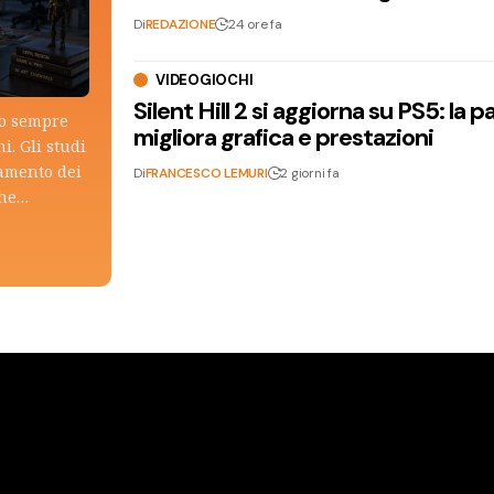
Di
REDAZIONE
24 ore fa
VIDEOGIOCHI
Silent Hill 2 si aggiorna su PS5: la p
lo sempre
migliora grafica e prestazioni
i. Gli studi
tamento dei
Di
FRANCESCO LEMURI
2 giorni fa
che…