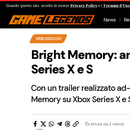
Usando questo sito, accetto le nostre
Privacy Policy
e i
Termini d'Uso
News
Re
VIDEOGIOCHI
Bright Memory: ann
Series X e S
Con un trailer realizzato ad
Memory su Xbox Series X e S
Lettura da 2 minuti