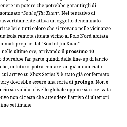
tenere un potere che potrebbe garantirgli di
enominato “
Soul of Jiu Xuan
“. Nel tentativo di
a inavvertitamente attiva un oggetto denominato
risce lei e tutti coloro che si trovano nelle vicinanze
 un’isola remota situata vicino al Polo Nord abitata
nimati proprio dal “Soul of Jiu Xuan”.
nelle ultime ore, arrivando il
prossimo 10
o dovrebbe far parte quindi della line-up di lancio
che, in futuro, potrà contare sul già
annunciato
 il cui arrivo su Xbox Series X è stato già confermato
mory dovrebbe essere una sorta di
prologo
. Non è
ncio sia valida a livello globale oppure sia riservata
ivo non ci resta che attendere l’arrivo di ulteriori
sime settimane.