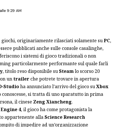
lle 9:29 AM
iochi, originariamente rilasciati solamente su
PC
,
ssere pubblicati anche sulle console casalinghe,
eferiscono i sistemi di gioco tradizionali o non
ming particolarmente performante sul quale farli
y
, titolo reso disponibile su
Steam
lo scorso 20
Con un
trailer
che potrete trovare in apertura
-Studio
ha annunciato l’arrivo del gioco su
Xbox
o conoscesse, si tratta di uno sparatutto in prima
rsona, il cinese
Zeng Xiancheng
.
 Engine 4
, il gioco ha come protagonista la
to appartenente alla
Science Research
 compito di impedire ad un’organizzazione