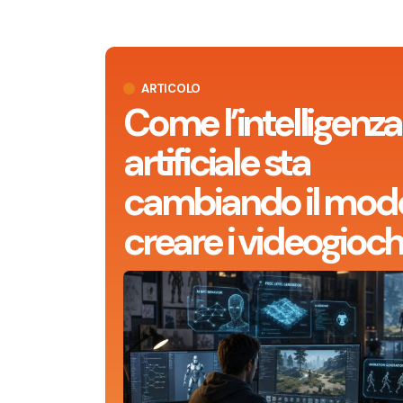
ARTICOLO
Come l’intelligenza
artificiale sta
cambiando il modo
creare i videogioch