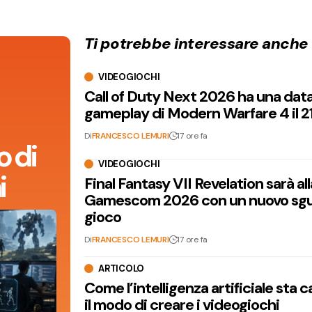
Ti potrebbe interessare anche
VIDEOGIOCHI
Call of Duty Next 2026 ha una dat
gameplay di Modern Warfare 4 il 2
Di
FRANCESCO LEMURI
17 ore fa
 di
VIDEOGIOCHI
i
Final Fantasy VII Revelation sarà all
Gamescom 2026 con un nuovo sgu
gioco
Di
FRANCESCO LEMURI
17 ore fa
ARTICOLO
Come l’intelligenza artificiale sta
il modo di creare i videogiochi