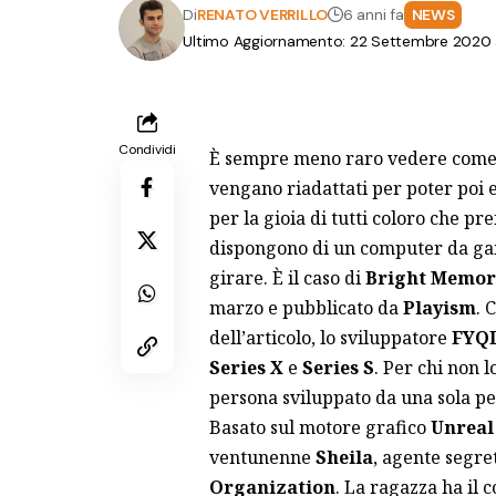
Di
RENATO VERRILLO
6 anni fa
NEWS
Ultimo Aggiornamento: 22 Settembre 2020 a
Condividi
È sempre meno raro vedere come g
vengano riadattati per poter poi e
per la gioia di tutti coloro che pr
dispongono di un computer da ga
girare. È il caso di
Bright Memor
marzo e pubblicato da
Playism
. 
dell’articolo, lo sviluppatore
FYQD
Series X
e
Series S
. Per chi non l
persona sviluppato da una sola pe
Basato sul motore grafico
Unreal
ventunenne
Sheila
, agente segre
Organization
. La ragazza ha il