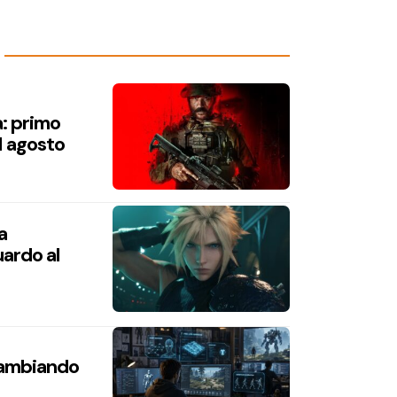
a: primo
1 agosto
a
ardo al
 cambiando