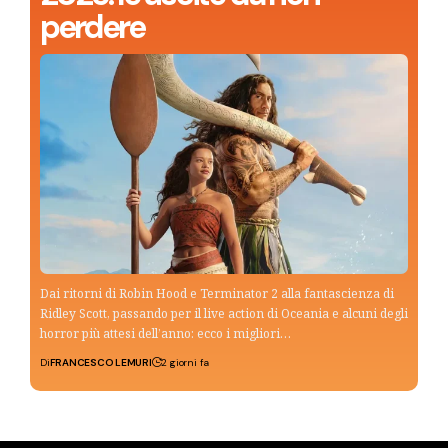
perdere
Dai ritorni di Robin Hood e Terminator 2 alla fantascienza di
Ridley Scott, passando per il live action di Oceania e alcuni degli
horror più attesi dell’anno: ecco i migliori…
Di
FRANCESCO LEMURI
2 giorni fa