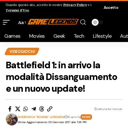
Usando questo sito, accetto le nostre
Privacy Policy
e i
Accetto
Termini d'Uso
.
Aa
Games
Movies
Geek
Tech
Lifestyle
Au
VIDEOGIOCHI
Battlefield 1: in arrivo la
modalità Dissanguamento
e un nuovo update!
Lettura da 1 minuti
Di
VERONICA "RONNIE" LORENZINI
10 anni fa
NEWS
Ultimo Aggiornamento: 05 Gennaio 2017 alle 7:36 PM