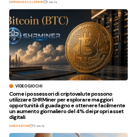
Di
FRANCESCO LEMURI
11 ore fa
VIDEOGIOCHI
Come i possessori di criptovalute possono
utilizzare SHRMiner per esplorare maggiori
opportunità di guadagno e ottenere facilmente
un aumento giornaliero del 4% dei propri asset
digitali
Di
REDAZIONE
15 ore fa