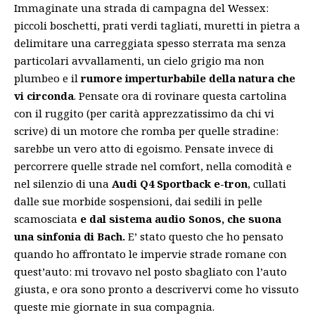
Immaginate una strada di campagna del Wessex:
piccoli boschetti, prati verdi tagliati, muretti in pietra a
delimitare una carreggiata spesso sterrata ma senza
particolari avvallamenti, un cielo grigio ma non
plumbeo e il
rumore imperturbabile della natura che
vi circonda
. Pensate ora di rovinare questa cartolina
con il ruggito (per carità apprezzatissimo da chi vi
scrive) di un motore che romba per quelle stradine:
sarebbe un vero atto di egoismo. Pensate invece di
percorrere quelle strade nel comfort, nella comodità e
nel silenzio di una
Audi Q4 Sportback e-tron
, cullati
dalle sue morbide sospensioni, dai sedili in pelle
scamosciata
e dal sistema audio Sonos, che suona
una sinfonia di Bach.
E’ stato questo che ho pensato
quando ho affrontato le impervie strade romane con
quest’auto: mi trovavo nel posto sbagliato con l’auto
giusta, e ora sono pronto a descrivervi come ho vissuto
queste mie giornate in sua compagnia.