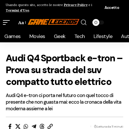
Usando questo sito, accetto le nostre
Privacy Policy
e i
Accetto
Termini d'Uso
.
Aa
Games
Movies
Geek
Tech
Lifestyle
Au
Audi Q4 Sportback e-tron –
Prova su strada del suv
compatto tutto elettrico
Audi Q4 e-tron ci porta nel futuro con quel tocco di
presente che non guasta mai: ecco la cronaca della vita
moderna assieme a lei
Lettura da 11 minuti