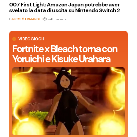
007 First Light: Amazon Japan potrebbe aver
svelato la data di uscita su Nintendo Switch 2
Di
NICOLÒ FRATANGELI
1 settimana fa
VIDEOGIOCHI
Fortnite x Bleach torna con
Yoruichi e Kisuke Urahara