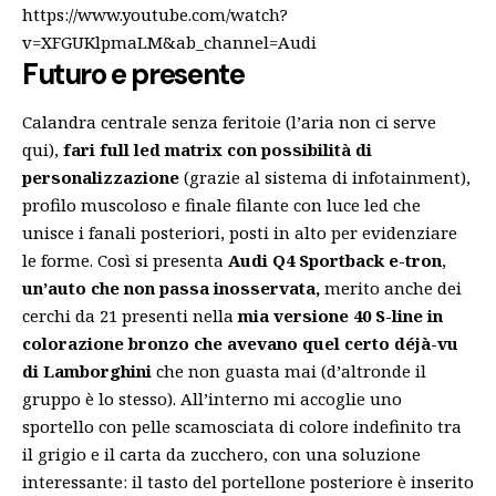
https://www.youtube.com/watch?
v=XFGUKlpmaLM&ab_channel=Audi
Futuro e presente
Calandra centrale senza feritoie (l’aria non ci serve
qui),
fari full led matrix con possibilità di
personalizzazione
(grazie al sistema di infotainment),
profilo muscoloso e finale filante con luce led che
unisce i fanali posteriori, posti in alto per evidenziare
le forme. Così si presenta
Audi Q4 Sportback e-tron
,
un’auto che non passa inosservata,
merito anche dei
cerchi da 21 presenti nella
mia versione 40 S-line in
colorazione bronzo che avevano quel certo déjà-vu
di Lamborghini
che non guasta mai (d’altronde il
gruppo è lo stesso). All’interno mi accoglie uno
sportello con pelle scamosciata di colore indefinito tra
il grigio e il carta da zucchero, con una soluzione
interessante: il tasto del portellone posteriore è inserito