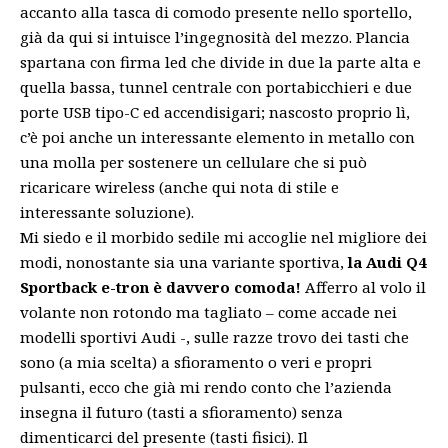
accanto alla tasca di comodo presente nello sportello,
già da qui si intuisce l’ingegnosità del mezzo. Plancia
spartana con firma led che divide in due la parte alta e
quella bassa, tunnel centrale con portabicchieri e due
porte USB tipo-C ed accendisigari; nascosto proprio lì,
c’è poi anche un interessante elemento in metallo con
una molla per sostenere un cellulare che si può
ricaricare wireless (anche qui nota di stile e
interessante soluzione).
Mi siedo e il morbido sedile mi accoglie nel migliore dei
modi, nonostante sia una variante sportiva,
la Audi Q4
Sportback e-tron è davvero comoda!
Afferro al volo il
volante non rotondo ma tagliato – come accade nei
modelli sportivi Audi -, sulle razze trovo dei tasti che
sono (a mia scelta) a sfioramento o veri e propri
pulsanti, ecco che già mi rendo conto che l’azienda
insegna il futuro (tasti a sfioramento) senza
dimenticarci del presente (tasti fisici). Il