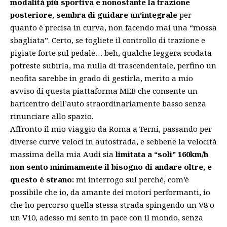
modalità più sportiva e nonostante la trazione
posteriore
,
sembra di guidare un’integrale
per
quanto è precisa in curva, non facendo mai una “mossa
sbagliata”. Certo, se togliete il controllo di trazione e
pigiate forte sul pedale… beh, qualche leggera scodata
potreste subirla, ma nulla di trascendentale, perfino un
neofita sarebbe in grado di gestirla, merito a mio
avviso di questa piattaforma MEB che consente un
baricentro dell’auto straordinariamente basso senza
rinunciare allo spazio.
Affronto il mio viaggio da Roma a Terni, passando per
diverse curve veloci in autostrada, e sebbene la velocità
massima della mia Audi sia
limitata a “soli” 160km/h
non sento minimamente il bisogno di andare oltre, e
questo è strano:
mi interrogo sul perché, com’è
possibile che io, da amante dei motori performanti, io
che ho percorso quella stessa strada spingendo un V8 o
un V10, adesso mi sento in pace con il mondo, senza