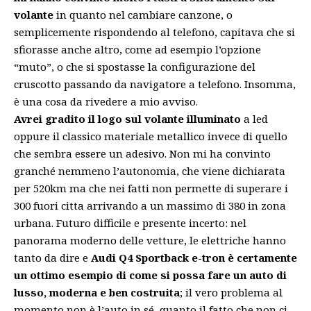
volante
in quanto nel cambiare canzone, o
semplicemente rispondendo al telefono, capitava che si
sfiorasse anche altro, come ad esempio l’opzione
“muto”, o che si spostasse la configurazione del
cruscotto passando da navigatore a telefono. Insomma,
è una cosa da rivedere a mio avviso.
Avrei gradito il logo sul volante illuminato
a led
oppure il classico materiale metallico invece di quello
che sembra essere un adesivo. Non mi ha convinto
granché nemmeno l’autonomia,
che viene dichiarata
per 520km
ma che nei fatti non permette di superare i
300 fuori citta arrivando a un massimo di 380 in zona
urbana. Futuro difficile e presente incerto: nel
panorama moderno delle vetture, le elettriche hanno
tanto da dire e
Audi Q4 Sportback e-tron è certamente
un ottimo esempio di come si possa fare un auto di
lusso, moderna e ben costruita
; il vero problema al
momento non è l’auto in sé, quanto il fatto che non ci