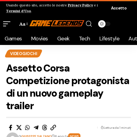
Usando questo sito, accetto le nostre
Privacy Policy
e i
Accetto
Termini d'Uso
.
Aa
Games
Movies
Geek
Tech
Lifestyle
Au
VIDEOGIOCHI
Assetto Corsa
Competizione protagonista
di un nuovo gameplay
trailer
Lettura da 1 minuti
Di
GIUSEPPE SALZANO
8 anni fa
NEWS