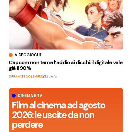
VIDEOGIOCHI
Capcom non teme l’addio ai dischi: il digitale vale
già il 90%
Di
FRANCESCO LEMURI
22 ore fa
CINEMA E TV
Film al cinema ad agosto
2026: le uscite da non
perdere