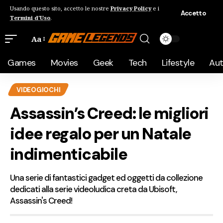
Usando questo sito, accetto le nostre
Privacy Policy
e i
Accetto
Termini d'Uso
.
Aa
Games
Movies
Geek
Tech
Lifestyle
Au
VIDEOGIOCHI
Assassin’s Creed: le migliori
idee regalo per un Natale
indimenticabile
Una serie di fantastici gadget ed oggetti da collezione
dedicati alla serie videoludica creta da Ubisoft,
Assassin's Creed!