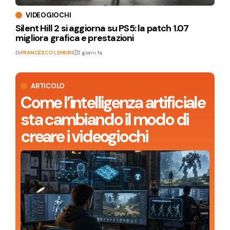
VIDEOGIOCHI
Silent Hill 2 si aggiorna su PS5: la patch 1.07
migliora grafica e prestazioni
Di
FRANCESCO LEMURI
2 giorni fa
ARTICOLO
Come l’intelligenza artificiale
sta cambiando il modo di
creare i videogiochi