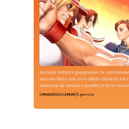
Secondo l’editore giapponese, la contrazione
mercato fisico non avrà effetti rilevanti sui r
sostenuti da vendite e profitti in forte cresci
Di
FRANCESCO LEMURI
1 giorno fa