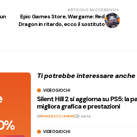
ARTICOLO SUCCESSIVO
 un
Epic Games Store, Wargame: Red
Dragon in ritardo, ecco il sostituto
Ti potrebbe interessare anche
VIDEOGIOCHI
e
Silent Hill 2 si aggiorna su PS5: la p
migliora grafica e prestazioni
Di
FRANCESCO LEMURI
2 ore fa
 90%
VIDEOGIOCHI