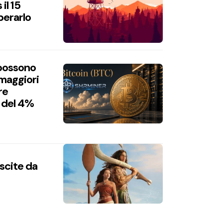
il 15
perarlo
 possono
 maggiori
re
 del 4%
uscite da