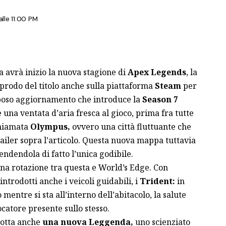
le 11:00 PM
a avrà inizio la nuova stagione di
Apex Legends
, la
pprodo del titolo anche sulla piattaforma
Steam
per
orposo aggiornamento che introduce la
Season 7
una ventata d’aria fresca al gioco, prima fra tutte
hiamata
Olympus,
ovvero una città fluttuante che
ailer sopra l’articolo. Questa nuova mappa tuttavia
endendola di fatto l’unica godibile.
na rotazione tra questa e World’s Edge. Con
ntrodotti anche i veicoli guidabili, i
Trident:
in
entre si sta all’interno dell’abitacolo, la salute
catore presente sullo stesso.
dotta anche
una nuova Leggenda,
uno scienziato