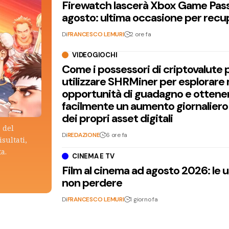
Firewatch lascerà Xbox Game Pass 
agosto: ultima occasione per recu
Di
FRANCESCO LEMURI
2 ore fa
VIDEOGIOCHI
Come i possessori di criptovalute
utilizzare SHRMiner per esplorare
opportunità di guadagno e ottene
facilmente un aumento giornaliero
dei propri asset digitali
 del
Di
REDAZIONE
6 ore fa
isultati,
ta.
CINEMA E TV
Film al cinema ad agosto 2026: le 
non perdere
Di
FRANCESCO LEMURI
1 giorno fa