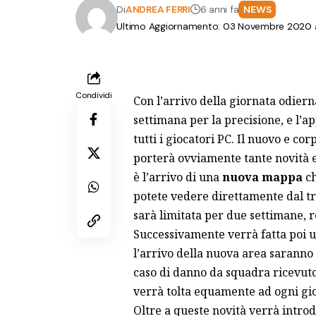
Di
ANDREA FERRI
6 anni fa
NEWS
Ultimo Aggiornamento: 03 Novembre 2020 al
Condividi
Con l’arrivo della giornata odiern
settimana per la precisione, e l’a
tutti i giocatori PC. Il nuovo e c
porterà ovviamente tante novità e 
è l’arrivo di una
nuova mappa
c
potete vedere direttamente dal tr
sarà limitata per due settimane, r
Successivamente verrà fatta poi u
l’arrivo della nuova area saranno i
caso di danno da squadra ricevuto m
verrà tolta equamente ad ogni gio
Oltre a queste novità verrà intro