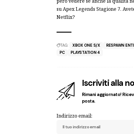
però vedere se anche la qualità 
su Apex Legends Stagione 7. Avete
Netflix?
TAG:
XBOX ONE S/X
RESPAWN ENT
PC
PLAYSTATION 4
Iscriviti alla 
Rimani aggiornato! Ricevi
posta.
Indirizzo email: