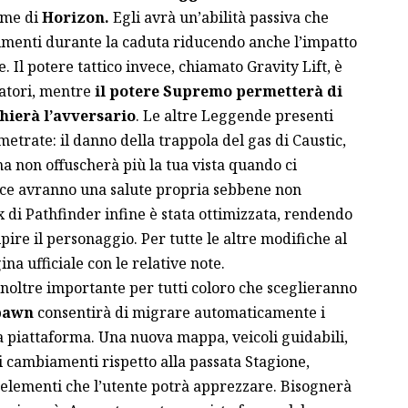
nome di
Horizon.
Egli avrà un’abilità passiva che
menti durante la caduta riducendo anche l’impatto
 Il potere tattico invece, chiamato Gravity Lift, è
catori, mentre
il potere Supremo permetterà di
hierà l’avversario
. Le altre Leggende presenti
metrate: il danno della trappola del gas di Caustic,
a non offuscherà più la tua vista quando ci
ece avranno una salute propria sebbene non
 di Pathfinder infine è stata ottimizzata, rendendo
pire il personaggio. Per tutte le altre modifiche al
ina ufficiale con le relative note.
oltre importante per tutti coloro che sceglieranno
pawn
consentirà di migrare automaticamente i
ra piattaforma. Una nuova mappa, veicoli guidabili,
 cambiamenti rispetto alla passata Stagione,
 elementi che l’utente potrà apprezzare. Bisognerà