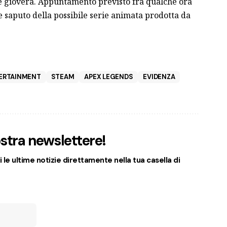
ne gioverà. Appuntamento previsto fra qualche ora
 saputo della possibile
serie animata prodotta da
ERTAINMENT
STEAM
APEX LEGENDS
EVIDENZA
nostra newslettere!
 le ultime notizie direttamente nella tua casella di