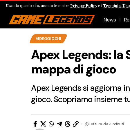
Usando questo sito, accetto le nostre
Privacy Policy
e i
Termini d'Uso
News
Re
VIDEOGIOCHI
Apex Legends: la S
mappa di gioco
Apex Legends si aggiorna in
gioco. Scopriamo insieme tut
Lettura da 3 minuti