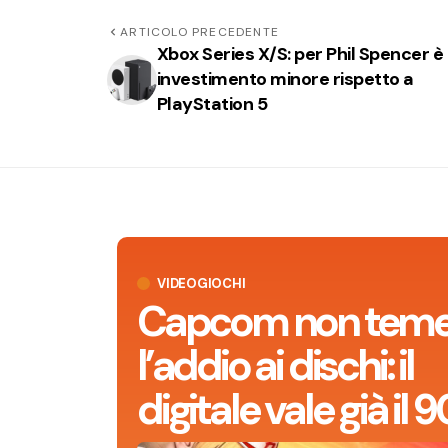
ARTICOLO PRECEDENTE
Xbox Series X/S: per Phil Spencer è
investimento minore rispetto a
PlayStation 5
VIDEOGIOCHI
Capcom non tem
l’addio ai dischi: il
digitale vale già il