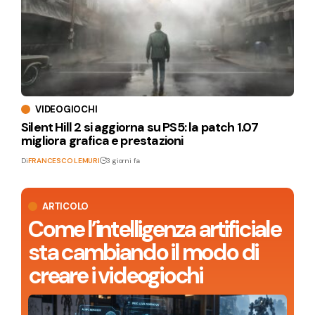
VIDEOGIOCHI
Silent Hill 2 si aggiorna su PS5: la patch 1.07
migliora grafica e prestazioni
Di
FRANCESCO LEMURI
3 giorni fa
ARTICOLO
Come l’intelligenza artificiale
sta cambiando il modo di
creare i videogiochi