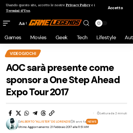
Usando questo sito, accetto le nostre
Privacy Policy
e i
Accetto
Termini d'Uso
.
Aa
Games
Movies
Geek
Tech
Lifestyle
Au
VIDEOGIOCHI
AOC sarà presente come
sponsor a One Step Ahead
Expo Tour 2017
Lettura da 2 minuti
Di
ALBERTO "ALLISTER" DE LORENZIS
9 anni fa
NEWS
Ultimo Aggiornamento: 21 Febbraio 2017 alle 11:51 AM