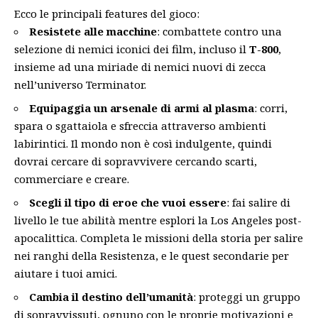
Ecco le principali features del gioco:
Resistete alle macchine
: combattete contro una
selezione di nemici iconici dei film, incluso il
T-800
,
insieme ad una miriade di nemici nuovi di zecca
nell’universo Terminator.
Equipaggia un arsenale di armi al plasma
: corri,
spara o sgattaiola e sfreccia attraverso ambienti
labirintici. Il mondo non è così indulgente, quindi
dovrai cercare di sopravvivere cercando scarti,
commerciare e creare.
Scegli il tipo di eroe che vuoi essere
: fai salire di
livello le tue abilità mentre esplori la Los Angeles post-
apocalittica. Completa le missioni della storia per salire
nei ranghi della Resistenza, e le quest secondarie per
aiutare i tuoi amici.
Cambia il destino dell’umanità
: proteggi un gruppo
di sopravvissuti, ognuno con le proprie motivazioni e