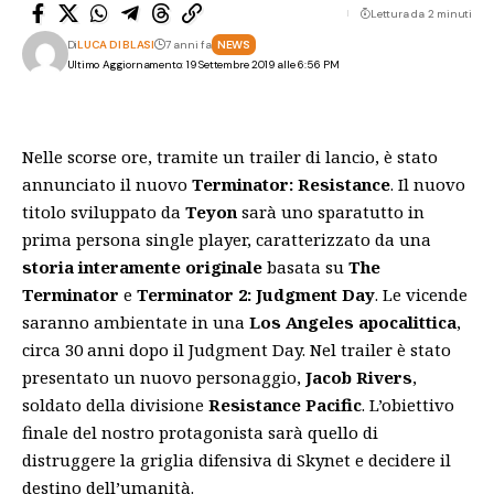
Lettura da 2 minuti
Di
LUCA DI BLASI
7 anni fa
NEWS
Ultimo Aggiornamento: 19 Settembre 2019 alle 6:56 PM
Nelle scorse ore, tramite un trailer di lancio, è stato
annunciato il nuovo
Terminator: Resistance
. Il nuovo
titolo sviluppato da
Teyon
sarà uno sparatutto in
prima persona single player, caratterizzato da una
storia interamente originale
basata su
The
Terminator
e
Terminator 2: Judgment Day
. Le vicende
saranno ambientate in una
Los Angeles apocalittica
,
circa 30 anni dopo il Judgment Day. Nel trailer è stato
presentato un nuovo personaggio,
Jacob Rivers
,
soldato della divisione
Resistance Pacific
. L’obiettivo
finale del nostro protagonista sarà quello di
distruggere la griglia difensiva di Skynet e decidere il
destino dell’umanità.