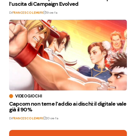
l’uscita di Campaign Evolved
Di
FRANCESCO LEMURI
19 ore fa
VIDEOGIOCHI
Capcom non teme l’addio ai dischi: il digitale vale
già il 90%
Di
FRANCESCO LEMURI
20 ore fa