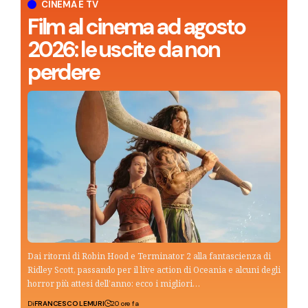
CINEMA E TV
Film al cinema ad agosto
2026: le uscite da non
perdere
Dai ritorni di Robin Hood e Terminator 2 alla fantascienza di
Ridley Scott, passando per il live action di Oceania e alcuni degli
horror più attesi dell’anno: ecco i migliori…
Di
FRANCESCO LEMURI
20 ore fa