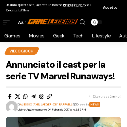
Usando questo sito, accetto le nostre
Privacy Policy
e i
Accetto
Termini d'Uso
.
Aa
Games
Movies
Geek
Tech
Lifestyle
Au
VIDEOGIOCHI
Annunciato il cast per la
serie TV Marvel Runaways!
Lettura da 2 minuti
Di
ALESSIO "AXELJAEGER-XIII" RAFFAELLI
10 anni fa
NEWS
Ultimo Aggiornamento: 04 Febbraio 2017 alle 2:39 PM