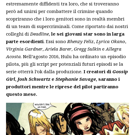
estremamente diffidenti tra loro, che si troveranno
però ad unirsi per combattere il crimine quando
scopriranno che i loro genitori sono in realtà membri
di un team di supercriminali. Come riportato dai nostri
colleghi di
Deadline
,
le sei giovani star sono in larga
parte esordienti
. Essi sono
Rhenzy Feliz
,
Lyrica Okano
,
Virginia Gardner
,
Ariela Barer
,
Gregg Sulkin
e
Allegra
Acosta
. Nell’agosto 2016, Hulu ha ordinato un episodio
pilota, più gli script per potenziali futuri episodi se la
serie otterrà l’ok dalla produzione.
I creatori di
Gossip
Girl
,
Josh Schwartz
e
Stephanie Savage
, saranno i
produttori mentre le riprese del pilot partiranno
questo mese.