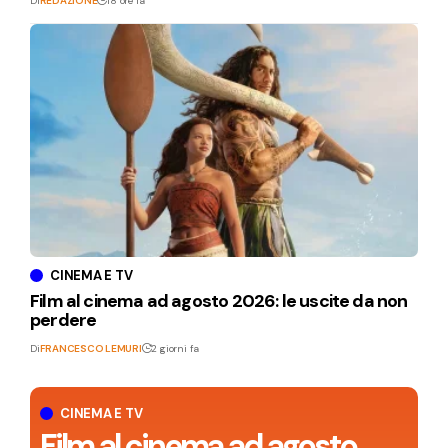
Di
REDAZIONE
18 ore fa
CINEMA E TV
Film al cinema ad agosto 2026: le uscite da non
perdere
Di
FRANCESCO LEMURI
2 giorni fa
CINEMA E TV
Film al cinema ad agosto