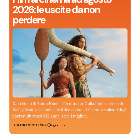
2026: le uscite da non
perdere
Dai ritorni di Robin Hood e Terminator 2 alla fantascienza di
Ridley Scott, passando per il live action di Oceania e alcuni degli
horror più attesi dell’anno: ecco i migliori…
Di
FRANCESCO LEMURI
2 giorni fa