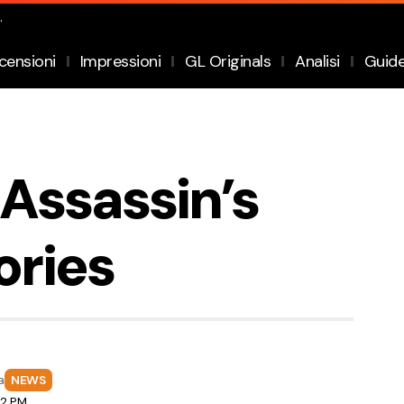
.
censioni
Impressioni
GL Originals
Analisi
Guid
Assassin’s
ries
a
NEWS
12 PM