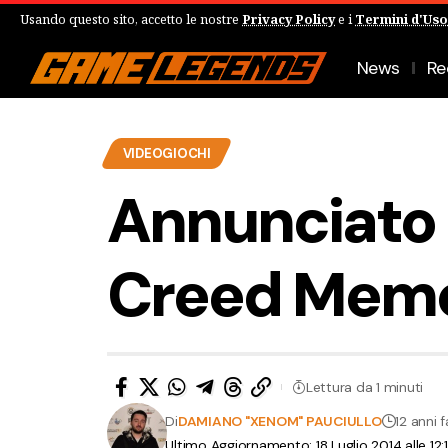
Usando questo sito, accetto le nostre
Privacy Policy
e i
Termini d'Uso
News
Re
VIDEOGIOCHI
Annunciato 
Creed Memo
Lettura da 1 minuti
Di
DAMIANO "XENOM" PAUCIULLO
12 anni f
Ultimo Aggiornamento: 18 Luglio 2014 alle 12: