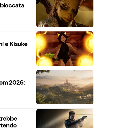
n bloccata
hi e Kisuke
com 2026:
trebbe
intendo