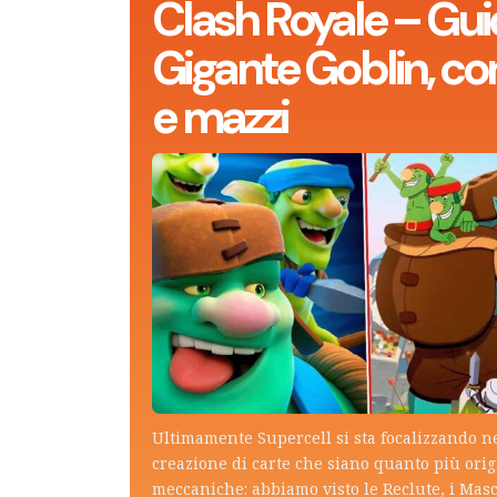
Clash Royale – Gui
Gigante Goblin, con
e mazzi
Ultimamente Supercell si sta focalizzando n
creazione di carte che siano quanto più ori
meccaniche: abbiamo visto le Reclute, i Mas