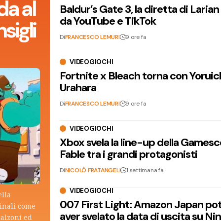
da al
Baldur’s Gate 3, la diretta di Laria
da YouTube e TikTok
sigli
Di
FRANCESCO LEMURI
9 ore fa
VIDEOGIOCHI
Fortnite x Bleach torna con Yoruic
Urahara
Di
FRANCESCO LEMURI
9 ore fa
VIDEOGIOCHI
Xbox svela la line-up della Games
Fable tra i grandi protagonisti
Di
NICOLÒ FRATANGELI
1 settimana fa
VIDEOGIOCHI
ella
007 First Light: Amazon Japan po
ginali come
aver svelato la data di uscita su N
calzoni ed