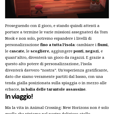
Proseguendo con il gioco, e stando quindi attenti a
portare a termine le varie missioni assegnateci da Tom
Nook e non solo, potremo espandere i livelli di
personalizzazione
fino a tutta l’isola
: cambiare i
fiumi
,
le
cascate
, le
scogliere
, aggiungere
ponti
,
negozi
, e
quant’altro, diventerà un gioco da ragazzi. E grazie a
questo alto potere di personalizzazione, l’isola
diventerà davvero “nostra”. Un’esperienza gratificante,
dato che siamo veramente partiti dal basso, con una
tenda gialla posizionata sulla spiaggia o in mezzo alle
erbacce,
in balia delle tarantole assassine
.
In viaggio!
Ma la vita in Animal Crossing: New Horizons non è solo
quella che viviamo nel nostro delizioso atollo.