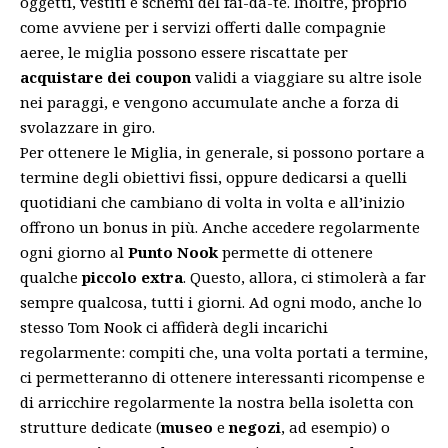
oggetti, vestiti e schemi del fai-da-te. Inoltre, proprio
come avviene per i servizi offerti dalle compagnie
aeree, le miglia possono essere riscattate per
acquistare dei coupon
validi a viaggiare su altre isole
nei paraggi, e vengono accumulate anche a forza di
svolazzare in giro.
Per ottenere le Miglia, in generale, si possono portare a
termine degli obiettivi fissi, oppure dedicarsi a quelli
quotidiani che cambiano di volta in volta e all’inizio
offrono un bonus in più. Anche accedere regolarmente
ogni giorno al
Punto Nook
permette di ottenere
qualche
piccolo extra
. Questo, allora, ci stimolerà a far
sempre qualcosa, tutti i giorni. Ad ogni modo, anche lo
stesso Tom Nook ci affiderà degli incarichi
regolarmente: compiti che, una volta portati a termine,
ci permetteranno di ottenere interessanti ricompense e
di arricchire regolarmente la nostra bella isoletta con
strutture dedicate (
museo
e
negozi
, ad esempio) o