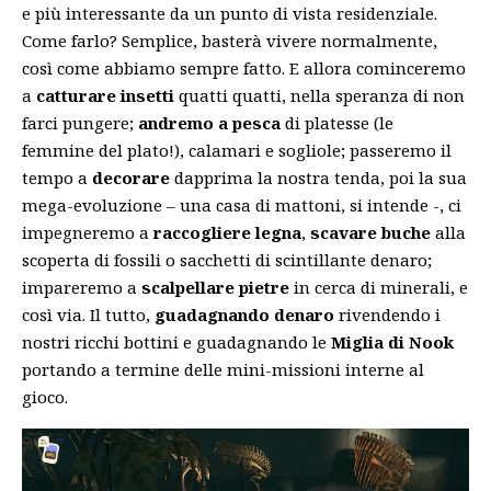
e più interessante da un punto di vista residenziale.
Come farlo? Semplice, basterà vivere normalmente,
così come abbiamo sempre fatto. E allora cominceremo
a
catturare insetti
quatti quatti, nella speranza di non
farci pungere;
andremo a pesca
di platesse (le
femmine del plato!), calamari e sogliole; passeremo il
tempo a
decorare
dapprima la nostra tenda, poi la sua
mega-evoluzione – una casa di mattoni, si intende -, ci
impegneremo a
raccogliere legna
,
scavare buche
alla
scoperta di fossili o sacchetti di scintillante denaro;
impareremo a
scalpellare pietre
in cerca di minerali, e
così via. Il tutto,
guadagnando denaro
rivendendo i
nostri ricchi bottini e guadagnando le
Miglia di Nook
portando a termine delle mini-missioni interne al
gioco.