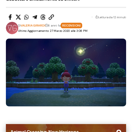
Lettura da 12 minuti
Di
VALERIA GIRARDI
6 anni fa
RECENSIONI
Ultimo Aggiornamento: 27 Marzo 2020 alle 3:08 PM
Animal Crossing: New Horizons