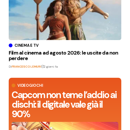
CINEMA E TV
Film al cinema ad agosto 2026: le uscite da non
perdere
Di
FRANCESCO LEMURI
2 giorni fa
VIDEOGIOCHI
Capcom non teme l’addio ai
dischi: il digitale vale già il
90%