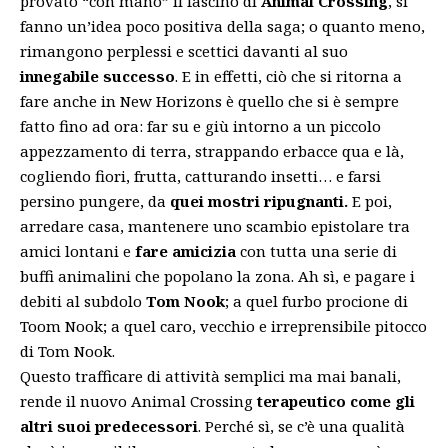
provato “con mano” il fascino di
Animal Crossing
, si
fanno un’idea poco positiva della saga; o quanto meno,
rimangono perplessi e scettici davanti al suo
innegabile successo
. E in effetti, ciò che si ritorna a
fare anche in New Horizons è quello che si è sempre
fatto fino ad ora: far su e giù intorno a un piccolo
appezzamento di terra, strappando erbacce qua e là,
cogliendo fiori, frutta, catturando insetti… e farsi
persino pungere, da
quei mostri ripugnanti.
E poi,
arredare casa, mantenere uno scambio epistolare tra
amici lontani e
fare amicizia
con tutta una serie di
buffi animalini che popolano la zona. Ah sì, e pagare i
debiti al subdolo
Tom Nook
; a quel furbo procione di
Toom Nook; a quel caro, vecchio e irreprensibile pitocco
di Tom Nook.
Questo trafficare di attività semplici ma mai banali,
rende il nuovo Animal Crossing
terapeutico come gli
altri suoi predecessori
. Perché sì, se c’è una qualità