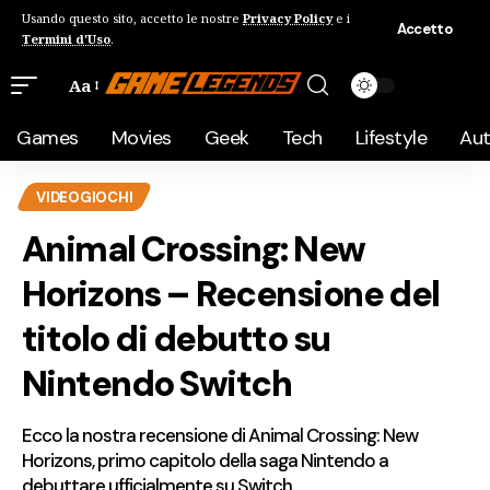
Usando questo sito, accetto le nostre
Privacy Policy
e i
Accetto
Termini d'Uso
.
Aa
Games
Movies
Geek
Tech
Lifestyle
Au
VIDEOGIOCHI
Animal Crossing: New
Horizons – Recensione del
titolo di debutto su
Nintendo Switch
Ecco la nostra recensione di Animal Crossing: New
Horizons, primo capitolo della saga Nintendo a
debuttare ufficialmente su Switch.