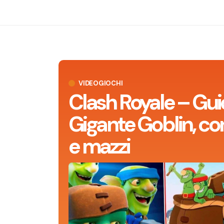
VIDEOGIOCHI
Clash Royale – Gui
Gigante Goblin, con
e mazzi