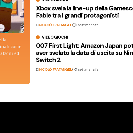
Xbox svela la line-up della Games
Fable tra i grandi protagonisti
Di
NICOLÒ FRATANGELI
1 settimana fa
VIDEOGIOCHI
ella
007 First Light: Amazon Japan po
ginali come
aver svelato la data di uscita su N
calzoni ed
Switch 2
Di
NICOLÒ FRATANGELI
1 settimana fa