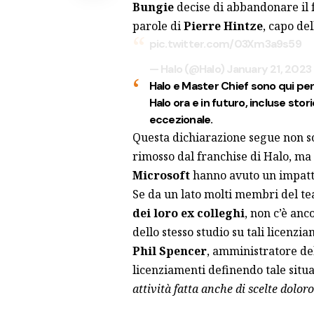
Bungie
decise di abbandonare il 
parole di
Pierre Hintze
, capo del
pic.twitter.com/03Xm3a9s59
— Halo (@Halo)
January 21, 2023
Halo e Master Chief sono qui per
Halo ora e in futuro, incluse sto
eccezionale.
Questa dichiarazione segue non sol
rimosso dal franchise di Halo, ma 
Microsoft
hanno avuto un impatto
Se da un lato molti membri del te
dei loro ex colleghi
, non c’è anc
dello stesso studio su tali licenzia
Phil Spencer
, amministratore de
licenziamenti definendo tale situ
attività fatta anche di scelte dolor