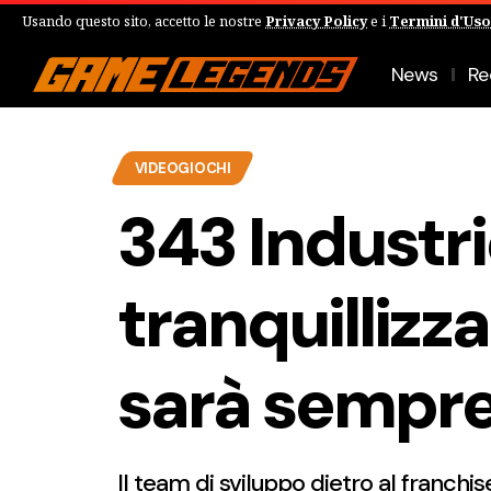
Usando questo sito, accetto le nostre
Privacy Policy
e i
Termini d'Uso
News
Re
VIDEOGIOCHI
343 Industr
tranquillizza
sarà sempre 
Il team di sviluppo dietro al franchis