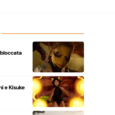
n bloccata
hi e Kisuke