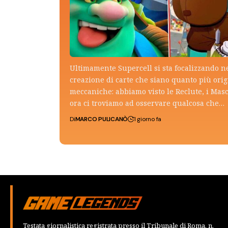
Ultimamente Supercell si sta focalizzando n
creazione di carte che siano quanto più ori
meccaniche: abbiamo visto le Reclute, i Mas
ora ci troviamo ad osservare qualcosa che…
Di
MARCO PULICANÒ
1 giorno fa
Testata giornalistica registrata presso il Tribunale di Roma, n.