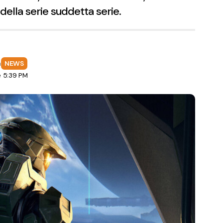
ella serie suddetta serie.
a
NEWS
e 5:39 PM