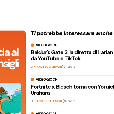
Ti potrebbe interessare anche
VIDEOGIOCHI
da al
Baldur’s Gate 3, la diretta di Laria
da YouTube e TikTok
sigli
Di
FRANCESCO LEMURI
4 ore fa
VIDEOGIOCHI
Fortnite x Bleach torna con Yoruic
Urahara
Di
FRANCESCO LEMURI
4 ore fa
VIDEOGIOCHI