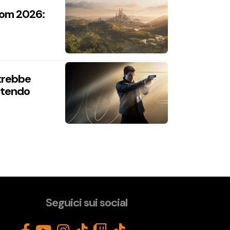
com 2026:
trebbe
intendo
Seguici sui social