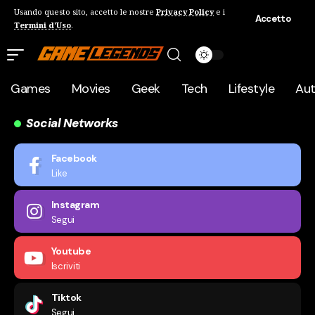
Usando questo sito, accetto le nostre
Privacy Policy
e i
Accetto
Termini d'Uso
.
Games
Movies
Geek
Tech
Lifestyle
Au
Social Networks
Facebook
Like
Instagram
Segui
Youtube
Iscriviti
Tiktok
Segui