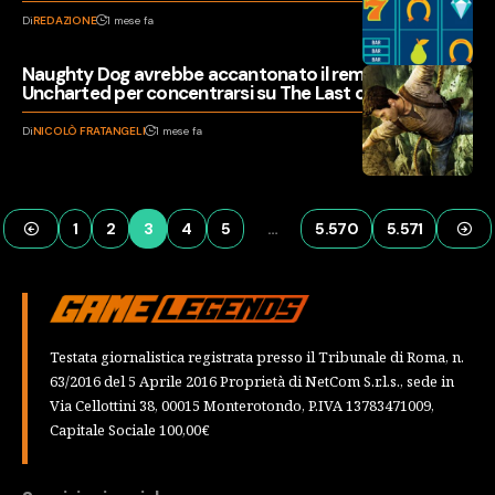
Di
REDAZIONE
1 mese fa
Naughty Dog avrebbe accantonato il remake di
Uncharted per concentrarsi su The Last of Us
Di
NICOLÒ FRATANGELI
1 mese fa
1
2
3
4
5
…
5.570
5.571
Testata giornalistica registrata presso il Tribunale di Roma, n.
63/2016 del 5 Aprile 2016 Proprietà di NetCom S.r.l.s., sede in
Via Cellottini 38, 00015 Monterotondo, P.IVA 13783471009,
Capitale Sociale 100,00€