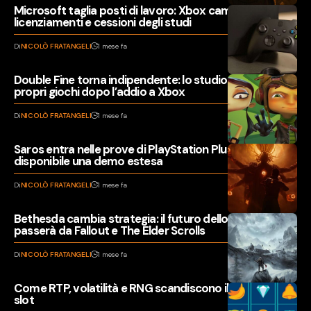
Microsoft taglia posti di lavoro: Xbox cambia volto tra
licenziamenti e cessioni degli studi
Di
NICOLÒ FRATANGELI
1 mese fa
Double Fine torna indipendente: lo studio riacquista i
propri giochi dopo l’addio a Xbox
Di
NICOLÒ FRATANGELI
1 mese fa
Saros entra nelle prove di PlayStation Plus Premium:
disponibile una demo estesa
Di
NICOLÒ FRATANGELI
1 mese fa
Bethesda cambia strategia: il futuro dello studio
passerà da Fallout e The Elder Scrolls
Di
NICOLÒ FRATANGELI
1 mese fa
Come RTP, volatilità e RNG scandiscono il ritmo delle
slot