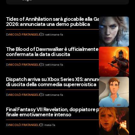
Tides of Annihilation sarà giocabile alla Gamescom
2026: annunciata una demo pubblica
Di
NICOLÒ FRATANGELI
3 settimane fa
The Blood of Dawnwalker è ufficialmente in fase Gold:
confermata la data di uscita
Di
NICOLÒ FRATANGELI
3 settimane fa
Dispatch arriva su Xbox Series X|S: annunciata la data
di uscita della commedia supereroistica
Di
NICOLÒ FRATANGELI
3 settimane fa
Final Fantasy VII Revelation, doppiatore promette un
finale emotivamente intenso
Di
NICOLÒ FRATANGELI
1 mese fa