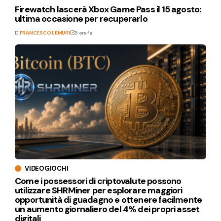
Firewatch lascerà Xbox Game Pass il 15 agosto:
ultima occasione per recuperarlo
Di
FRANCESCO LEMURI
5 ore fa
VIDEOGIOCHI
Come i possessori di criptovalute possono
utilizzare SHRMiner per esplorare maggiori
opportunità di guadagno e ottenere facilmente
un aumento giornaliero del 4% dei propri asset
digitali