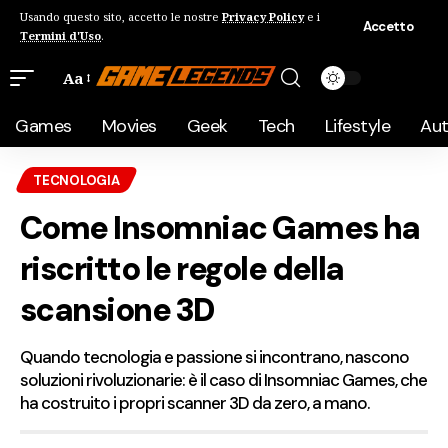
Usando questo sito, accetto le nostre
Privacy Policy
e i
Accetto
Termini d'Uso
.
Aa
Games
Movies
Geek
Tech
Lifestyle
Au
TECNOLOGIA
Come Insomniac Games ha
riscritto le regole della
scansione 3D
Quando tecnologia e passione si incontrano, nascono
soluzioni rivoluzionarie: è il caso di Insomniac Games, che
ha costruito i propri scanner 3D da zero, a mano.