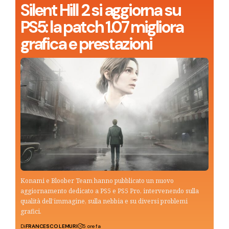
Silent Hill 2 si aggiorna su
PS5: la patch 1.07 migliora
grafica e prestazioni
Konami e Bloober Team hanno pubblicato un nuovo
aggiornamento dedicato a PS5 e PS5 Pro, intervenendo sulla
qualità dell’immagine, sulla nebbia e su diversi problemi
grafici.
Di
FRANCESCO LEMURI
5 ore fa