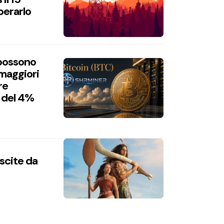
perarlo
 possono
 maggiori
re
 del 4%
uscite da