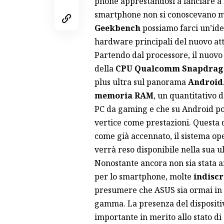
phone apprestandosi a lanciare a
smartphone non si conoscevano molt
Geekbench
possiamo farci un’ide
hardware principali del nuovo att
Partendo dal processore, il nuov
della
CPU Qualcomm Snapdrag
plus ultra sul panorama
Android
memoria RAM
, un quantitativo 
PC da gaming e che su Android por
vertice come prestazioni. Questa 
come già accennato, il sistema op
verrà reso disponibile nella sua u
Nonostante ancora non sia stata a
per lo smartphone, molte
indiscr
presumere che ASUS sia ormai in p
gamma. La presenza del dispositi
importante in merito allo stato d