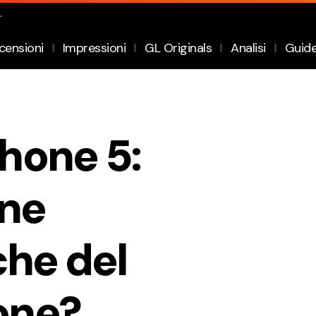
.
censioni
Impressioni
GL Originals
Analisi
Guid
hone 5:
une
che del
one?