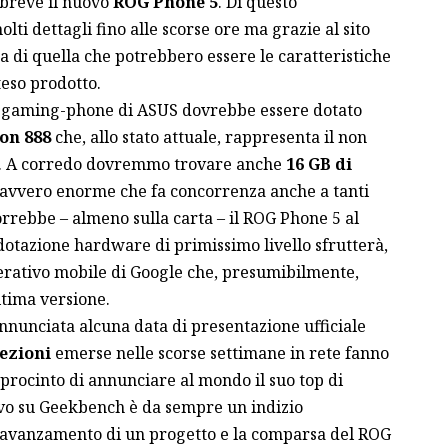
 breve il nuovo
ROG Phone 5
. Di questo
i dettagli fino alle scorse ore ma grazie al sito
a di quella che potrebbero essere le caratteristiche
eso prodotto.
o gaming-phone di ASUS dovrebbe essere dotato
on 888
che, allo stato attuale, rappresenta il non
. A corredo dovremmo trovare anche
16 GB di
davvero enorme che fa concorrenza anche a tanti
rebbe – almeno sulla carta – il ROG Phone 5 al
dotazione hardware di primissimo livello sfrutterà,
erativo mobile di Google che, presumibilmente,
ltima versione.
nnunciata alcuna data di presentazione ufficiale
ezioni
emerse nelle scorse settimane in rete fanno
rocinto di annunciare al mondo il suo top di
vo su Geekbench è da sempre un indizio
i avanzamento di un progetto e la comparsa del ROG