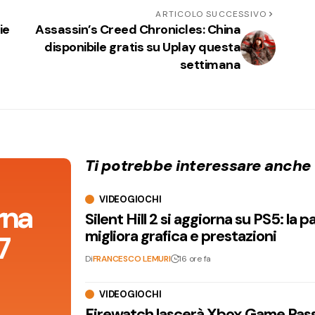
ARTICOLO SUCCESSIVO
ie
Assassin’s Creed Chronicles: China
disponibile gratis su Uplay questa
settimana
Ti potrebbe interessare anche
VIDEOGIOCHI
orna
Silent Hill 2 si aggiorna su PS5: la p
migliora grafica e prestazioni
7
Di
FRANCESCO LEMURI
16 ore fa
VIDEOGIOCHI
Firewatch lascerà Xbox Game Pass 