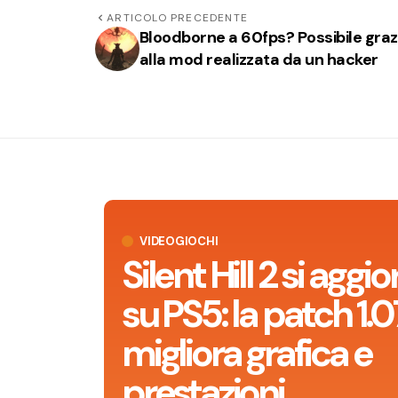
ARTICOLO PRECEDENTE
Bloodborne a 60fps? Possibile graz
alla mod realizzata da un hacker
VIDEOGIOCHI
Silent Hill 2 si aggi
su PS5: la patch 1.0
migliora grafica e
prestazioni