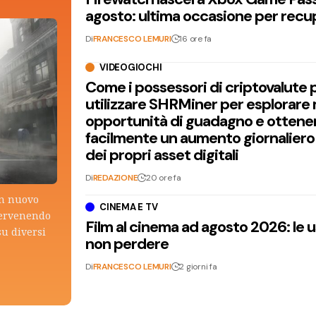
agosto: ultima occasione per recu
Di
FRANCESCO LEMURI
16 ore fa
VIDEOGIOCHI
Come i possessori di criptovalute
utilizzare SHRMiner per esplorare
opportunità di guadagno e ottene
facilmente un aumento giornaliero
dei propri asset digitali
Di
REDAZIONE
20 ore fa
un nuovo
CINEMA E TV
tervenendo
Film al cinema ad agosto 2026: le 
su diversi
non perdere
Di
FRANCESCO LEMURI
2 giorni fa