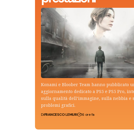
Konami e Bloober Team hanno pubblicato 
aggiornamento dedicato a PS5 e PS5 Pro, in
sulla qualità dell’immagine, sulla nebbia e 
problemi grafici.
Di
FRANCESCO LEMURI
16 ore fa