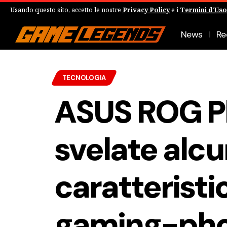
Usando questo sito, accetto le nostre
Privacy Policy
e i
Termini d'Uso
News
Re
TECNOLOGIA
ASUS ROG P
svelate alc
caratteristi
gaming-ph