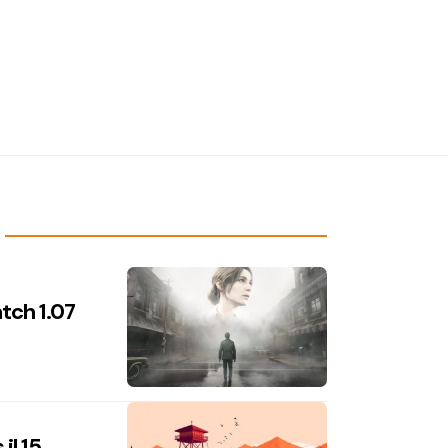
atch 1.07
il 15