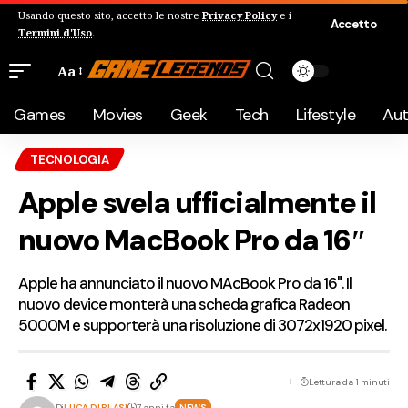
Usando questo sito, accetto le nostre
Privacy Policy
e i
Accetto
Termini d'Uso
.
Aa
Games
Movies
Geek
Tech
Lifestyle
Au
TECNOLOGIA
Apple svela ufficialmente il
nuovo MacBook Pro da 16″
Apple ha annunciato il nuovo MAcBook Pro da 16". Il
nuovo device monterà una scheda grafica Radeon
5000M e supporterà una risoluzione di 3072x1920 pixel.
Lettura da 1 minuti
Di
LUCA DI BLASI
7 anni fa
NEWS