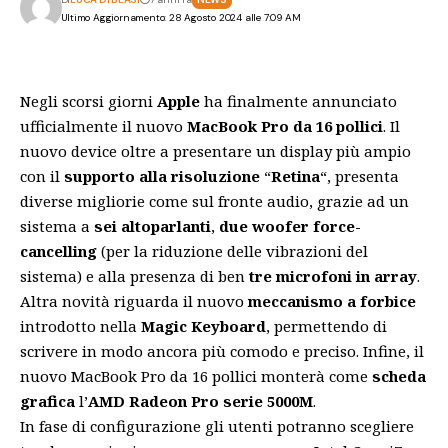
Ultimo Aggiornamento: 28 Agosto 2024 alle 7:09 AM
Negli scorsi giorni
Apple
ha finalmente annunciato
ufficialmente il nuovo
MacBook Pro da 16 pollici
. Il
nuovo device oltre a presentare un display più ampio
con il
supporto alla risoluzione
“
Retina
“, presenta
diverse migliorie come sul fronte audio, grazie ad un
sistema a
sei altoparlanti
,
due woofer force-
cancelling
(per la riduzione delle vibrazioni del
sistema) e alla presenza di ben
tre microfoni in array
.
Altra novità riguarda il nuovo
meccanismo a forbice
introdotto nella
Magic Keyboard
, permettendo di
scrivere in modo ancora più comodo e preciso. Infine, il
nuovo MacBook Pro da 16 pollici monterà come
scheda
grafica
l’
AMD Radeon Pro serie 5000M
.
In fase di configurazione gli utenti potranno scegliere