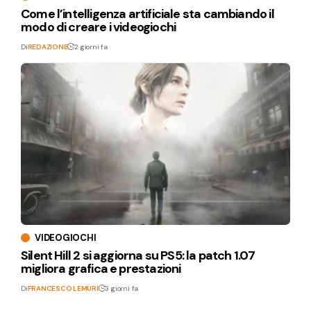
Come l’intelligenza artificiale sta cambiando il
modo di creare i videogiochi
Di
REDAZIONE
2 giorni fa
VIDEOGIOCHI
Silent Hill 2 si aggiorna su PS5: la patch 1.07
migliora grafica e prestazioni
Di
FRANCESCO LEMURI
3 giorni fa