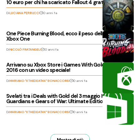
10 euro per chi ha scaricato Fallout 4 gratuitamente
Di
LUCIANA PERRUCCI
10 anni fa
One Piece Burning Blood, ecco il peso della versione
Xbox One
Di
NICOLÒ FRATANGELI
10 anni fa
Arrivano su Xbox Store i Games With Gold di maggio
2016 con un video speciale!
Di
MARIANO "XTHEDEATHX" BONACCORSI
10 anni fa
Svelati tra i Deals with Gold del 3 maggio Halo 5:
Guardians e Gears of War: Ultimate Edition
Di
MARIANO "XTHEDEATHX" BONACCORSI
10 anni fa
Mostra di più