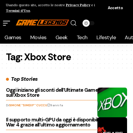
Usando questo sito, accetto le nostre
Privacy Policy
e i
Accetto
Termini d'Uso
.
Games
Movies
Geek
Tech
Lifestyle
Au
Tag:
Xbox Store
Top Stories
Oggi iniziano gli sconti dell’Ultimate Game Sale
sull’Xbox Store
Di
SIMONE ''SIMEXP'' CUCCU
9 anni fa
Il supporto multi-GPU da oggi è disponibile in Gears of
War 4 grazie all’ultimo aggiornamento