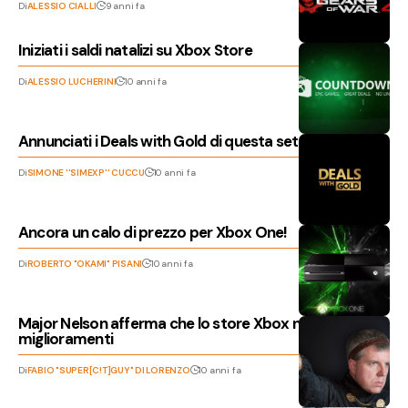
Di
ALESSIO CIALLI
9 anni fa
Iniziati i saldi natalizi su Xbox Store
Di
ALESSIO LUCHERINI
10 anni fa
Annunciati i Deals with Gold di questa settimana!
Di
SIMONE ''SIMEXP'' CUCCU
10 anni fa
Ancora un calo di prezzo per Xbox One!
Di
ROBERTO "OKAMI" PISANI
10 anni fa
Major Nelson afferma che lo store Xbox necessita di
miglioramenti
Di
FABIO "SUPER[C!T]GUY" DI LORENZO
10 anni fa