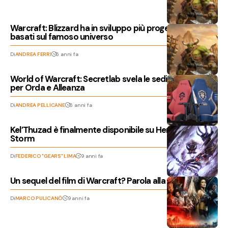
Warcraft: Blizzard ha in sviluppo più progetti mobile
basati sul famoso universo
Di
ANDREA FERRI
6 anni fa
World of Warcraft: Secretlab svela le sedie da gaming
per Orda e Alleanza
Di
ANDREA PELLICANE
6 anni fa
Kel’Thuzad è finalmente disponibile su Heroes of the
Storm
Di
FEDERICO "GEARS" LIMA
9 anni fa
Un sequel del film di Warcraft? Parola alla regia!
Di
MARCO PULICANÒ
9 anni fa