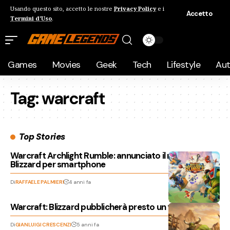
Usando questo sito, accetto le nostre
Privacy Policy
e i
Accetto
Termini d'Uso
.
Games
Movies
Geek
Tech
Lifestyle
Au
Tag:
warcraft
Top Stories
Warcraft Archlight Rumble: annunciato il nuovo gioco
Blizzard per smartphone
Di
RAFFAELE PALMIERI
4 anni fa
Warcraft: Blizzard pubblicherà presto un titolo mobile
Di
GIANLUIGI CRESCENZI
5 anni fa