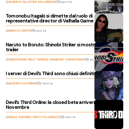
Di
ALBERTO "ALLISTER" DE LORENZIS
9 anni fa
Tomonobu Itagaki si dimette dal ruolo di
representative director di Valhalla Game Studios
Di
MARCO CRIPPA
9 anni fa
Naruto to Boruto: Shinobi Striker si mostra in un primo
trailer
Di
SEBASTIANO ITALO "GHRAAL VAKARIAN" CARADONNA
9 anni fa
I server di Devil’s Third sono chiusi definitivamente
Di
ALESSIO LUCHERINI
10 anni fa
Devil’s Third Online: la closed beta arriverà per la fine di
Novembre
Di
FABIO "SUPER[C!T]GUY" DI LORENZO
11 anni fa