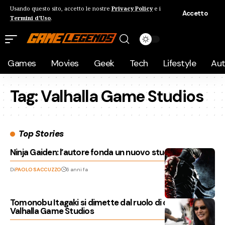
Usando questo sito, accetto le nostre
Privacy Policy
e i
Accetto
Termini d'Uso
.
Games
Movies
Geek
Tech
Lifestyle
Au
Tag:
Valhalla Game Studios
Top Stories
Ninja Gaiden: l’autore fonda un nuovo studio
Di
PAOLO SACCUZZO
6 anni fa
Tomonobu Itagaki si dimette dal ruolo di direttore di
Valhalla Game Studios