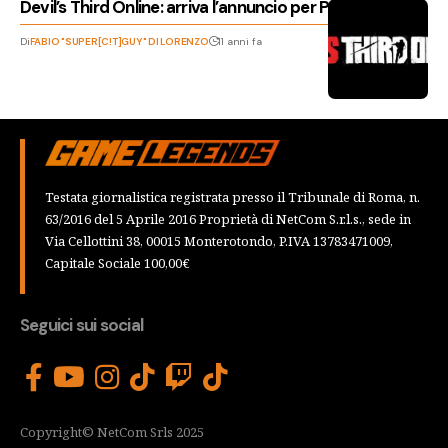
Devil’s Third Online: arriva l’annuncio per PC
Di
FABIO "SUPER[C!T]GUY" DI LORENZO
11 anni fa
Testata giornalistica registrata presso il Tribunale di Roma, n.
63/2016 del 5 Aprile 2016 Proprietà di NetCom S.r.l.s., sede in
Via Cellottini 38, 00015 Monterotondo, P.IVA 13783471009,
Capitale Sociale 100,00€
Seguici sui social
Copyright© NetCom Srls 2025