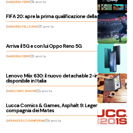
Di
ANDREA FERRI
6 anni fa
FIFA 20: apre la prima qualificazione della eSerie A TIM
Di
ANDREA PELLICANE
7 anni fa
Arriva il 5G e con lui Oppo Reno 5G
Di
ANDREA FERRI
2 anni fa
Lenovo Miix 630: il nuovo detachable 2-in-1 è
disponibile in Italia
Di
GIACOMO ZANONI
2 anni fa
Lucca Comics & Games, Asphalt 9: Legends in
compagnia dei Mates
Di
FRANCESCO SAMPERNA
8 anni fa