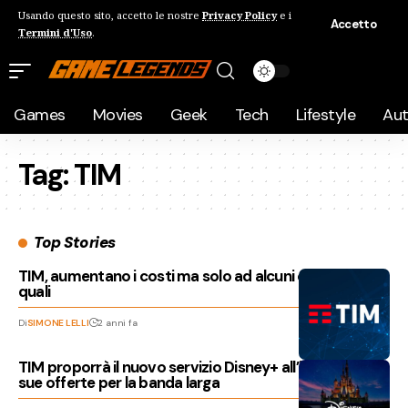
Usando questo sito, accetto le nostre
Privacy Policy
e i
Accetto
Termini d'Uso
.
Games
Movies
Geek
Tech
Lifestyle
Au
Tag:
TIM
Top Stories
TIM, aumentano i costi ma solo ad alcuni clienti: ecco
quali
Di
SIMONE LELLI
2 anni fa
TIM proporrà il nuovo servizio Disney+ all’interno delle
sue offerte per la banda larga