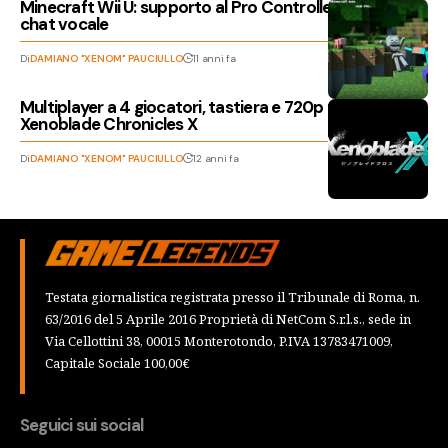
Minecraft Wii U: supporto al Pro Controller, tastiera e
chat vocale
Di
DAMIANO "XENOM" PAUCIULLO
11 anni fa
Multiplayer a 4 giocatori, tastiera e 720p per
Xenoblade Chronicles X
Di
DAMIANO "XENOM" PAUCIULLO
12 anni fa
Testata giornalistica registrata presso il Tribunale di Roma, n.
63/2016 del 5 Aprile 2016 Proprietà di NetCom S.r.l.s., sede in
Via Cellottini 38, 00015 Monterotondo, P.IVA 13783471009,
Capitale Sociale 100,00€
Seguici sui social