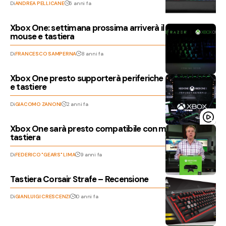
Di
ANDREA PELLICANE
6 anni fa
Xbox One: settimana prossima arriverà il supporto a
mouse e tastiera
Di
FRANCESCO SAMPERNA
8 anni fa
Xbox One presto supporterà periferiche come mouse
e tastiere
Di
GIACOMO ZANONI
2 anni fa
Xbox One sarà presto compatibile con mouse e
tastiera
Di
FEDERICO "GEARS" LIMA
9 anni fa
Tastiera Corsair Strafe – Recensione
Di
GIANLUIGI CRESCENZI
10 anni fa