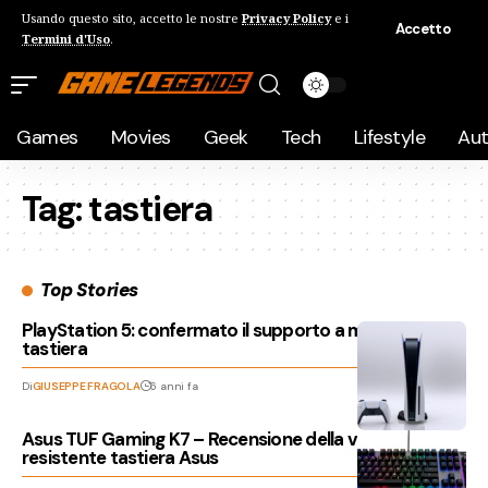
Usando questo sito, accetto le nostre
Privacy Policy
e i
Accetto
Termini d'Uso
.
Games
Movies
Geek
Tech
Lifestyle
Au
Tag:
tastiera
Top Stories
PlayStation 5: confermato il supporto a mouse e
tastiera
Di
GIUSEPPE FRAGOLA
6 anni fa
Asus TUF Gaming K7 – Recensione della veloce e
resistente tastiera Asus