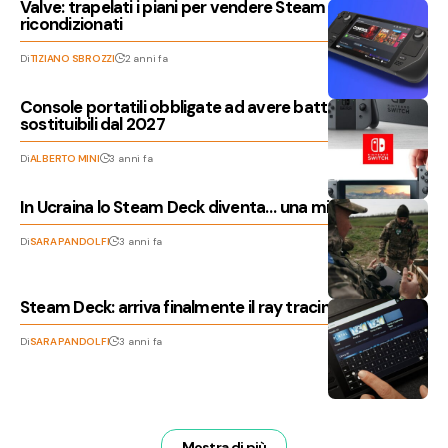
Valve: trapelati i piani per vendere Steam Deck
ricondizionati
Di
TIZIANO SBROZZI
2 anni fa
Console portatili obbligate ad avere batterie
sostituibili dal 2027
Di
ALBERTO MINI
3 anni fa
In Ucraina lo Steam Deck diventa… una mitragliatrice!
Di
SARA PANDOLFI
3 anni fa
Steam Deck: arriva finalmente il ray tracing
Di
SARA PANDOLFI
3 anni fa
Mostra di più