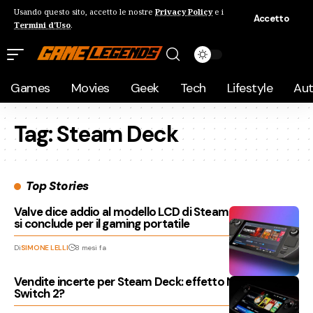
Usando questo sito, accetto le nostre
Privacy Policy
e i
Accetto
Termini d'Uso
.
Games
Movies
Geek
Tech
Lifestyle
Au
Tag:
Steam Deck
Top Stories
Valve dice addio al modello LCD di Steam Deck: un’era
si conclude per il gaming portatile
Di
SIMONE LELLI
8 mesi fa
Vendite incerte per Steam Deck: effetto Nintendo
Switch 2?