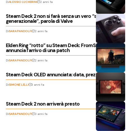
Di
ALESSIO LUCHERINI
2 anni fa
Steam Deck 2 non si farà senza un vero “salto
generazionale”, parola di Valve
Di
SARA PANDOLFI
2 anni fa
Elden Ring “rotto” su Steam Deck: FromSoftware
annuncia l’arrivo di una patch
Di
SARA PANDOLFI
2 anni fa
Steam Deck OLED annunciata: data, prezzi e dettagli
Di
SIMONE LELLI
3 anni fa
Steam Deck 2 non arriverà presto
Di
SARA PANDOLFI
3 anni fa