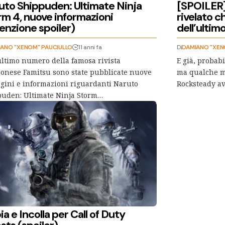
uto Shippuden: Ultimate Ninja
[SPOILER]
rm 4, nuove informazioni
rivelato c
enzione spoiler)
dell’ulti
ANO "XENOM" PAUCIULLO
11 anni fa
Di
DAMIANO "XEN
ultimo numero della famosa rivista
E già, probab
onese Famitsu sono state pubblicate nuove
ma qualche me
ini e informazioni riguardanti Naruto
Rocksteady a
uden: Ultimate Ninja Storm…
a e Incolla per Call of Duty