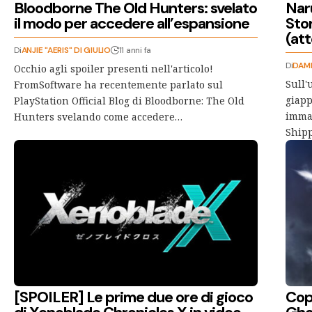
Bloodborne The Old Hunters: svelato
Nar
il modo per accedere all’espansione
Sto
(att
Di
ANJIE "AERIS" DI GIULIO
11 anni fa
Di
DAMI
Occhio agli spoiler presenti nell'articolo!
Sull'
FromSoftware ha recentemente parlato sul
giapp
PlayStation Official Blog di Bloodborne: The Old
immag
Hunters svelando come accedere…
Shipp
[SPOILER] Le prime due ore di gioco
Copi