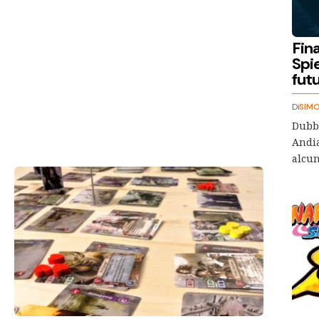
Fin
Spie
futu
Di
SIMO
Dubbi
Andia
alcun