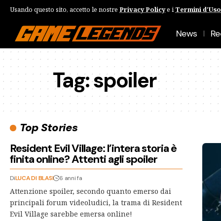
Usando questo sito, accetto le nostre
Privacy Policy
e i
Termini d'Uso
News
Re
Tag:
spoiler
Top Stories
Resident Evil Village: l’intera storia è
finita online? Attenti agli spoiler
Di
LUCA DI BLASI
6 anni fa
Attenzione spoiler, secondo quanto emerso dai
principali forum videoludici, la trama di Resident
Evil Village sarebbe emersa online!