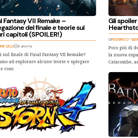
al Fantasy VII Remake –
Gli spoile
gazione del finale e teorie sui
Hearthst
ri capitoli (SPOILER!)
Di
FEDERICO "GEA
NE LELLI
6 anni fa
Poco più di d
 sul finale di Final Fantasy VII Remake?
la nuova espa
mo ad esplorare alcune teorie e spiegare
Catacombe, a
e cose.