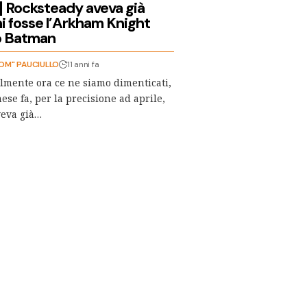
 Rocksteady aveva già
hi fosse l’Arkham Knight
mo Batman
OM" PAUCIULLO
11 anni fa
ilmente ora ce ne siamo dimenticati,
se fa, per la precisione ad aprile,
veva già…