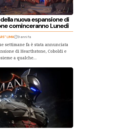
r della nuova espansione di
one cominceranno Lunedì
RS" LIMA
9 anni fa
ue settimane fa è stata annunciata
nsione di Hearthstone, Coboldi e
ssieme a qualche…