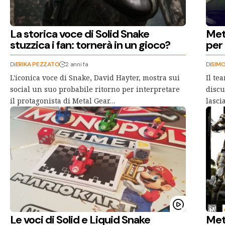
La storica voce di Solid Snake
Meta
stuzzica i fan: tornerà in un gioco?
per
Di
ERIKA PEZZATO
2 anni fa
Di
SIMO
L'iconica voce di Snake, David Hayter, mostra sui
Il te
social un suo probabile ritorno per interpretare
discu
il protagonista di Metal Gear…
lasci
Le voci di Solid e Liquid Snake
Met