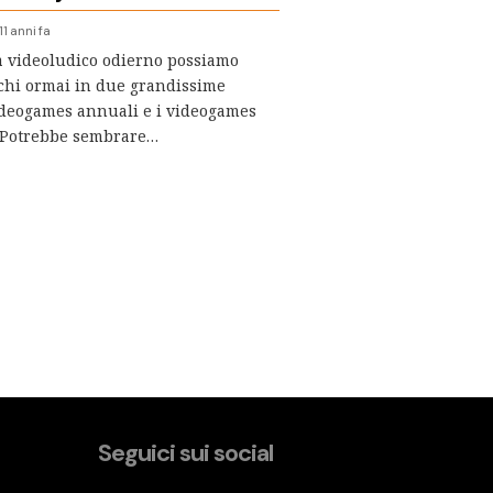
11 anni fa
 videoludico odierno possiamo
ochi ormai in due grandissime
videogames annuali e i videogames
 Potrebbe sembrare…
Seguici sui social