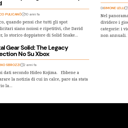
d
Di
SIMONE LELLI
CO PULICANÒ
10 anni fa
Nel panorama
co, quando pensi che tutti gli spot
dividere i gi
icitari siano noiosi e ripetitivi, che David
categorie: i 
r, lo storico doppiatore di Solid Snake…
non annuali.
al Gear Solid: The Legacy
lection No Su Xbox
ANO SBROZZI
2 anni fa
i dati secondo Hideo Kojima. Ebbene a
arare la notizia di cui in calce, pare sia stata
io la…