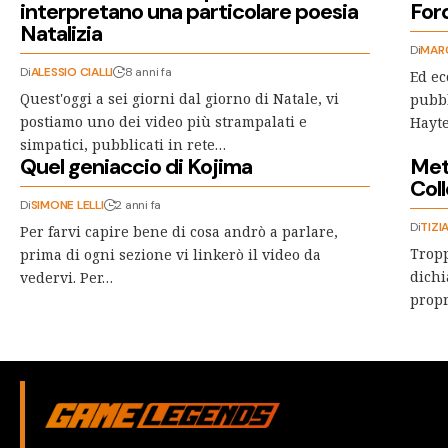
interpretano una particolare poesia
For
Natalizia
Di
MAR
Di
ALESSIO CIALLI
8 anni fa
Ed ec
Quest'oggi a sei giorni dal giorno di Natale, vi
pubbl
postiamo uno dei video più strampalati e
Hayte
simpatici, pubblicati in rete…
Quel geniaccio di Kojima
Met
Col
Di
SIMONE LELLI
2 anni fa
Di
TIZI
Per farvi capire bene di cosa andrò a parlare,
Tropp
prima di ogni sezione vi linkerò il video da
dichi
vedervi. Per…
propr