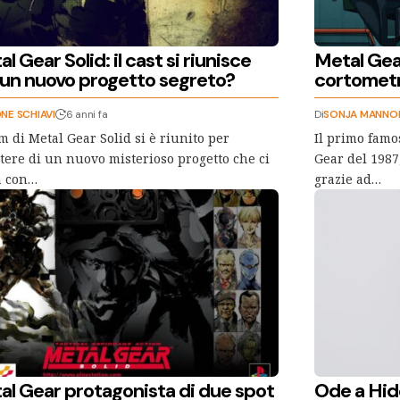
l Gear Solid: il cast si riunisce
Metal Gear
 un nuovo progetto segreto?
cortometr
NE SCHIAVI
6 anni fa
Di
SONJA MANNO
am di Metal Gear Solid si è riunito per
Il primo famos
tere di un nuovo misterioso progetto che ci
Gear del 1987
a con…
grazie ad…
al Gear protagonista di due spot
Ode a Hid