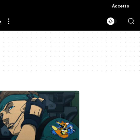
Accetto
e