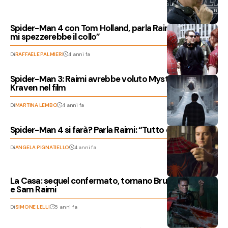
Spider-Man 4 con Tom Holland, parla Raimi: “Maguire
mi spezzerebbe il collo”
Di
RAFFAELE PALMIERI
4 anni fa
Spider-Man 3: Raimi avrebbe voluto Mysterio o
Kraven nel film
Di
MARTINA LEMBO
4 anni fa
Spider-Man 4 si farà? Parla Raimi: “Tutto è possibile”
Di
ANGELA PIGNATIELLO
4 anni fa
La Casa: sequel confermato, tornano Bruce Campbell
e Sam Raimi
Di
SIMONE LELLI
5 anni fa