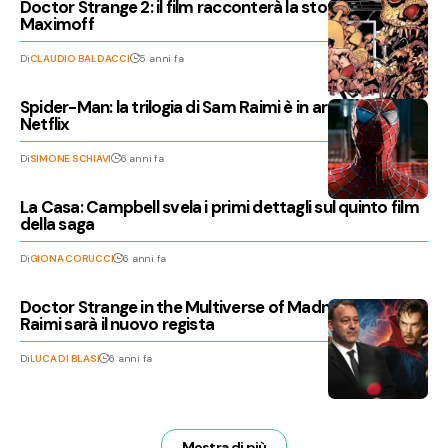
Doctor Strange 2: il film racconterà la storia di Wanda
Maximoff
Di
CLAUDIO BALDACCI
5 anni fa
Spider-Man: la trilogia di Sam Raimi è in arrivo su
Netflix
Di
SIMONE SCHIAVI
6 anni fa
La Casa: Campbell svela i primi dettagli sul quinto film
della saga
Di
GIONA CORUCCI
6 anni fa
Doctor Strange in the Multiverse of Madness: Sam
Raimi sarà il nuovo regista
Di
LUCA DI BLASI
6 anni fa
Mostra di più