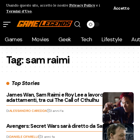
Usando questo sito, accetto le nostre
Privacy Policy
e i
Accetto
Termini d'Uso
.
Games
Movies
Geek
Tech
Lifestyle
Au
Tag:
sam raimi
Top Stories
James Wan, Sam Raimi e Roy Lee a lavoro su diversi
adattamenti, tra cui The Call of Cthulhu
Di
ALESSANDRO CAREDDA
3 anni fa
Avengers: Secret Wars sarà diretto da Sam Raimi?
Di
DANIELE CIFARELLI
3 anni fa