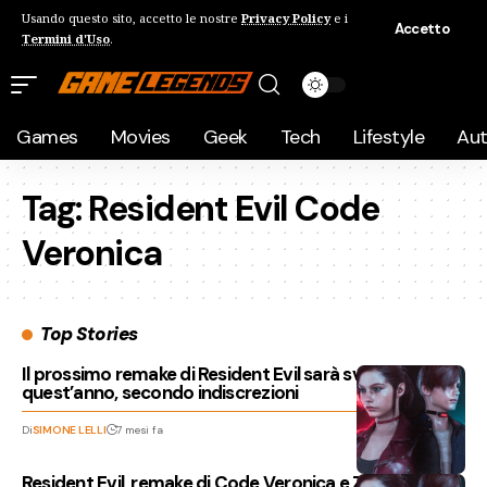
Usando questo sito, accetto le nostre
Privacy Policy
e i
Accetto
Termini d'Uso
.
Games
Movies
Geek
Tech
Lifestyle
Au
Tag:
Resident Evil Code
Veronica
Top Stories
Il prossimo remake di Resident Evil sarà svelato
quest’anno, secondo indiscrezioni
Di
SIMONE LELLI
7 mesi fa
Resident Evil, remake di Code Veronica e Zero previsti