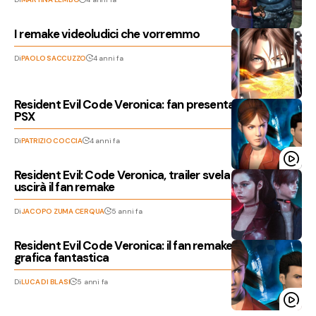
I remake videoludici che vorremmo
Di
PAOLO SACCUZZO
4 anni fa
Resident Evil Code Veronica: fan presenta il demake
PSX
Di
PATRIZIO COCCIA
4 anni fa
Resident Evil: Code Veronica, trailer svela quando
uscirà il fan remake
Di
JACOPO ZUMA CERQUA
5 anni fa
Resident Evil Code Veronica: il fan remake ha una
grafica fantastica
Di
LUCA DI BLASI
5 anni fa