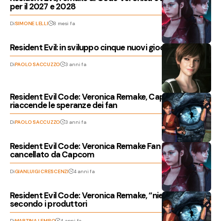
per il 2027 e 2028
Di
SIMONE LELLI
8 mesi fa
Resident Evil: in sviluppo cinque nuovi giochi?
Di
PAOLO SACCUZZO
3 anni fa
Resident Evil Code: Veronica Remake, Capcom
riaccende le speranze dei fan
Di
PAOLO SACCUZZO
3 anni fa
Resident Evil Code: Veronica Remake Fan Made
cancellato da Capcom
Di
GIANLUIGI CRESCENZI
4 anni fa
Resident Evil Code: Veronica Remake, “niente piani”
secondo i produttori
Di
MARTINA LEMBO
4 anni fa