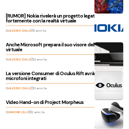
[RUMOR] Nokia rivelerà un progetto legato
fortemente con la realtà virtuale
Di
ALESSIO CIALLI
11 anni fa
Anche Microsoft prepara il suo visore della realtà
virtuale
Di
ALESSIO CIALLI
12 anni fa
La versione Consumer di Oculus Rift avrà cuffie e
microfoni integrati
Di
ALESSIO CIALLI
12 anni fa
Video Hand-on di Project Morpheus
Di
SIMONE LELLI
12 anni fa