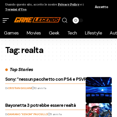
Usando questo sito, accetto le nostre
Privacy Policy
e i
Accetto
Termini d'Uso
.
Games
Movies
Geek
Tech
Lifestyle
Au
Tag:
realta
Top Stories
Sony: “nessun pacchetto con PS4 e PSVR!”
Di
CRISTIAN GIULIANI
10 anni fa
Bayonetta 3 potrebbe essere realtà
Di
DAMIANO "XENOM" PAUCIULLO
11 anni fa