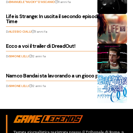
Di
EMANUELE "NUCKY" D'ASCANIO
11 anni fa
Life is Strange: In uscita il secondo episodio Out of
Time
Di
ALESSIO CIALLI
11 anni fa
Ecco a voi il trailer di DreadOut!
Di
SIMONE LELLI
12 anni fa
Namco Bandai sta lavorando a un gioco per Ps Vita
Di
SIMONE LELLI
12 anni fa
Testata giornalistica registrata presso il Tribunale di Roma, n.