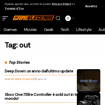
Usando questo sito, accetto le nostre
Privacy Policy
e i
Accetto
Termini d'Uso
.
Games
Movies
Geek
Tech
Lifestyle
Au
Tag:
out
Top Stories
Deep Down: un anno dall’ultimo update
Di
ANJIE "AERIS" DI GIULIO
11 anni fa
Xbox One: l’Elite Controller è sold out in tutto il
mondo!