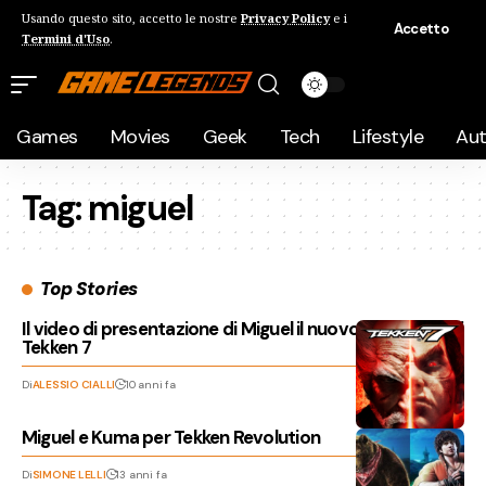
Usando questo sito, accetto le nostre
Privacy Policy
e i
Accetto
Termini d'Uso
.
Games
Movies
Geek
Tech
Lifestyle
Au
Tag:
miguel
Top Stories
Il video di presentazione di Miguel il nuovo campione di
Tekken 7
Di
ALESSIO CIALLI
10 anni fa
Miguel e Kuma per Tekken Revolution
Di
SIMONE LELLI
13 anni fa