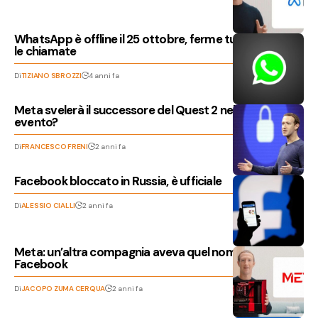
WhatsApp è offline il 25 ottobre, ferme tutte le chat e
le chiamate
Di
TIZIANO SBROZZI
4 anni fa
Meta svelerà il successore del Quest 2 nel prossimo
evento?
Di
FRANCESCO FRENI
2 anni fa
Facebook bloccato in Russia, è ufficiale
Di
ALESSIO CIALLI
2 anni fa
Meta: un’altra compagnia aveva quel nome prima di
Facebook
Di
JACOPO ZUMA CERQUA
2 anni fa