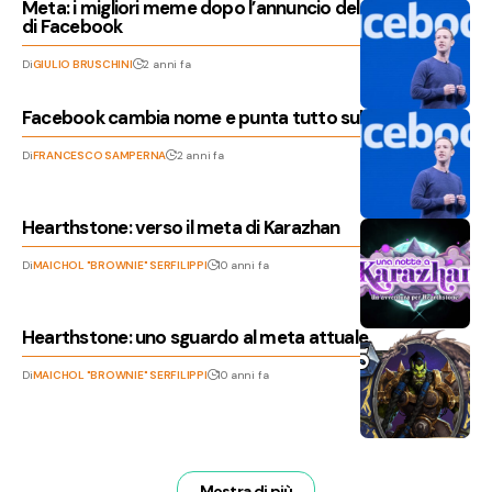
Meta: i migliori meme dopo l’annuncio del nuovo nome
di Facebook
Di
GIULIO BRUSCHINI
2 anni fa
Facebook cambia nome e punta tutto sul metaverso
Di
FRANCESCO SAMPERNA
2 anni fa
Hearthstone: verso il meta di Karazhan
Di
MAICHOL "BROWNIE" SERFILIPPI
10 anni fa
Hearthstone: uno sguardo al meta attuale
Di
MAICHOL "BROWNIE" SERFILIPPI
10 anni fa
Mostra di più