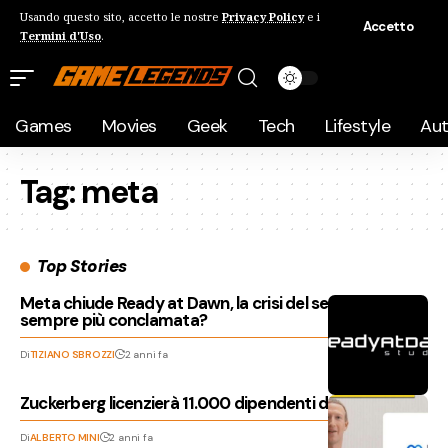
Usando questo sito, accetto le nostre
Privacy Policy
e i
Accetto
Termini d'Uso
.
Games
Movies
Geek
Tech
Lifestyle
Au
Tag:
meta
Top Stories
Meta chiude Ready at Dawn, la crisi del settore è
sempre più conclamata?
Di
TIZIANO SBROZZI
2 anni fa
Zuckerberg licenzierà 11.000 dipendenti da Meta
Di
ALBERTO MINI
2 anni fa