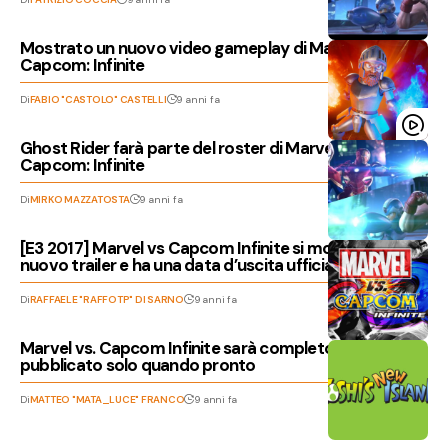
Mostrato un nuovo video gameplay di Marvel vs
Capcom: Infinite
Di
FABIO "CASTOLO" CASTELLI
9 anni fa
Ghost Rider farà parte del roster di Marvel vs.
Capcom: Infinite
Di
MIRKO MAZZATOSTA
9 anni fa
[E3 2017] Marvel vs Capcom Infinite si mostra in un
nuovo trailer e ha una data d’uscita ufficiale!
Di
RAFFAELE "RAFFOTP" DI SARNO
9 anni fa
Marvel vs. Capcom Infinite sarà completo e
pubblicato solo quando pronto
Di
MATTEO "MATA_LUCE" FRANCO
9 anni fa