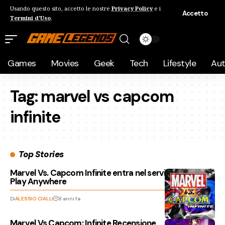
Usando questo sito, accetto le nostre
Privacy Policy
e i
Accetto
Termini d'Uso
.
Games
Movies
Geek
Tech
Lifestyle
Au
Tag:
marvel vs capcom
infinite
Top Stories
Marvel Vs. Capcom Infinite entra nel servizio Xbox
Play Anywhere
Di
ALESSIO CIALLI
8 anni fa
Marvel Vs Capcom: Infinite Recensione