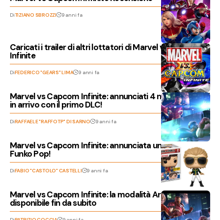
Di
TIZIANO SBROZZI
9 anni fa
Caricati i trailer di altri lottatori di Marvel vs. Capcom:
Infinite
Di
FEDERICO "GEARS" LIMA
9 anni fa
Marvel vs Capcom Infinite: annunciati 4 nuovi lottatori
in arrivo con il primo DLC!
Di
RAFFAELE "RAFFOTP" DI SARNO
9 anni fa
Marvel vs Capcom Infinite: annunciata una serie di
Funko Pop!
Di
FABIO "CASTOLO" CASTELLI
9 anni fa
Marvel vs Capcom Infinite: la modalità Arcade sarà
disponibile fin da subito
Di
PATRIZIO COCCIA
9 anni fa