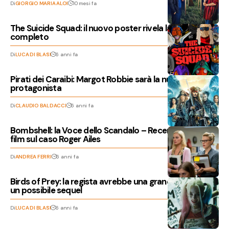
Di
GIORGIO MARIA ALOI
10 mesi fa
The Suicide Squad: il nuovo poster rivela la squadra al
completo
Di
LUCA DI BLASI
6 anni fa
Pirati dei Caraibi: Margot Robbie sarà la nuova
protagonista
Di
CLAUDIO BALDACCI
6 anni fa
Bombshell: la Voce dello Scandalo – Recensione del
film sul caso Roger Ailes
Di
ANDREA FERRI
6 anni fa
Birds of Prey: la regista avrebbe una grande idea per
un possibile sequel
Di
LUCA DI BLASI
6 anni fa