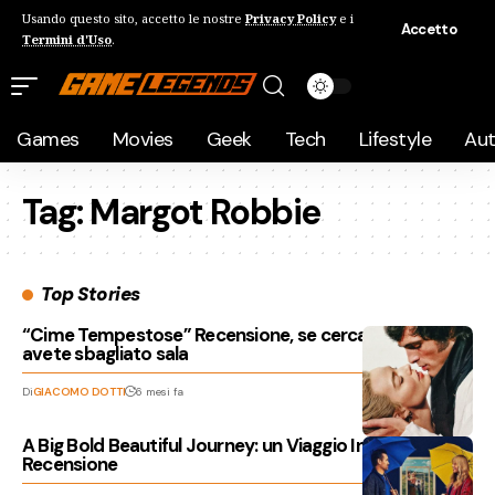
Usando questo sito, accetto le nostre
Privacy Policy
e i
Accetto
Termini d'Uso
.
Games
Movies
Geek
Tech
Lifestyle
Au
Tag:
Margot Robbie
Top Stories
“Cime Tempestose” Recensione, se cercate il libro
avete sbagliato sala
Di
GIACOMO DOTTI
6 mesi fa
A Big Bold Beautiful Journey: un Viaggio Inaspettato
Recensione