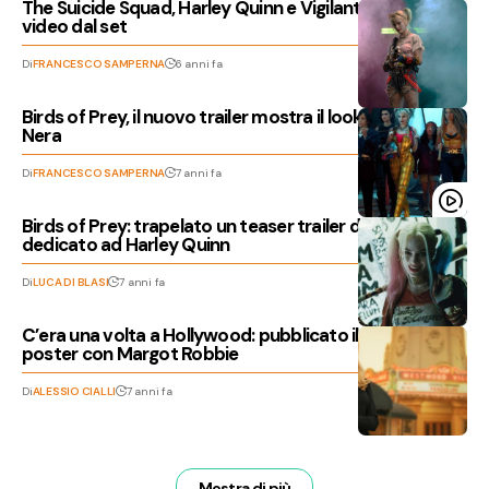
The Suicide Squad, Harley Quinn e Vigilante nei nuovi
video dal set
Di
FRANCESCO SAMPERNA
6 anni fa
Birds of Prey, il nuovo trailer mostra il look di Maschera
Nera
Di
FRANCESCO SAMPERNA
7 anni fa
Birds of Prey: trapelato un teaser trailer del film
dedicato ad Harley Quinn
Di
LUCA DI BLASI
7 anni fa
C’era una volta a Hollywood: pubblicato il secondo
poster con Margot Robbie
Di
ALESSIO CIALLI
7 anni fa
Mostra di più