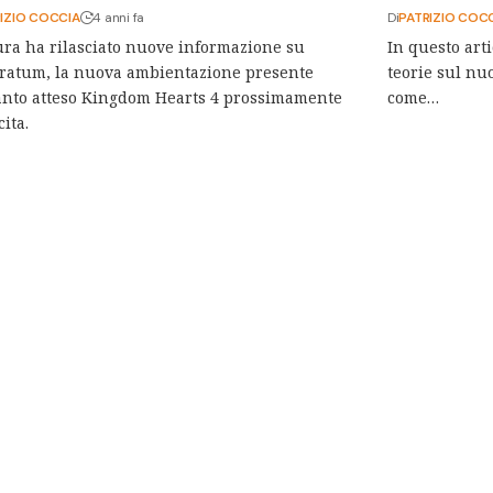
IZIO COCCIA
4 anni fa
Di
PATRIZIO COC
a ha rilasciato nuove informazione su
In questo arti
ratum, la nuova ambientazione presente
teorie sul nu
anto atteso Kingdom Hearts 4 prossimamente
come…
cita.