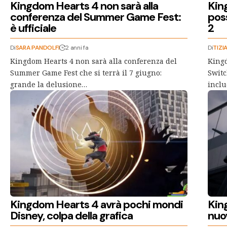
Kingdom Hearts 4 non sarà alla
Kin
conferenza del Summer Game Fest:
pos
è ufficiale
2
Di
SARA PANDOLFI
2 anni fa
Di
TIZI
Kingdom Hearts 4 non sarà alla conferenza del
King
Summer Game Fest che si terrà il 7 giugno:
Switc
grande la delusione…
inclu
Kingdom Hearts 4 avrà pochi mondi
Kin
Disney, colpa della grafica
nuo