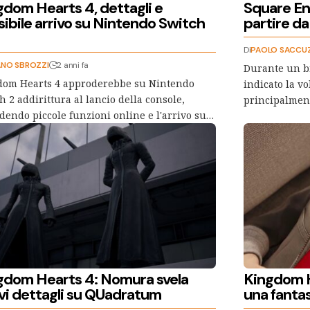
gdom Hearts 4, dettagli e
Square Eni
sibile arrivo su Nintendo Switch
partire da
Di
PAOLO SACCU
ANO SBROZZI
2 anni fa
Durante un br
dom Hearts 4 approderebbe su Nintendo
indicato la v
h 2 addirittura al lancio della console,
principalmente
dendo piccole funzioni online e l'arrivo su…
gdom Hearts 4: Nomura svela
Kingdom He
vi dettagli su QUadratum
una fantas