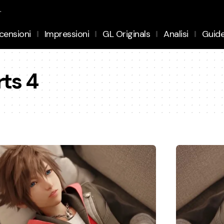
.
censioni
Impressioni
GL Originals
Analisi
Guid
ts 4