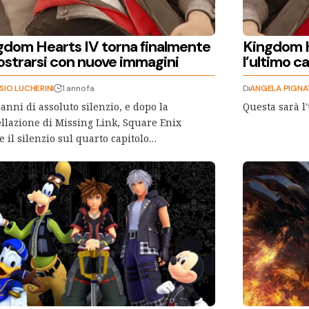
gdom Hearts IV torna finalmente
Kingdom H
ostrarsi con nuove immagini
l’ultimo ca
SIO LUCHERINI
1 anno fa
Di
ANGELA PIGNA
anni di assoluto silenzio, e dopo la
Questa sarà l
llazione di Missing Link, Square Enix
 il silenzio sul quarto capitolo…