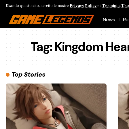
Usando questo sito, accetto le nostre
Privacy Policy
e i
Termini d'Uso
News
Re
Tag:
Kingdom Hear
Top Stories