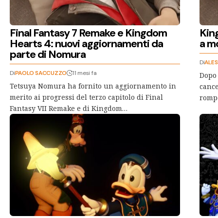
Final Fantasy 7 Remake e Kingdom
Kin
Hearts 4: nuovi aggiornamenti da
a m
parte di Nomura
Di
ALES
Di
PAOLO SACCUZZO
11 mesi fa
Dopo 
Tetsuya Nomura ha fornito un aggiornamento in
cance
merito ai progressi del terzo capitolo di Final
rompe
Fantasy VII Remake e di Kingdom…