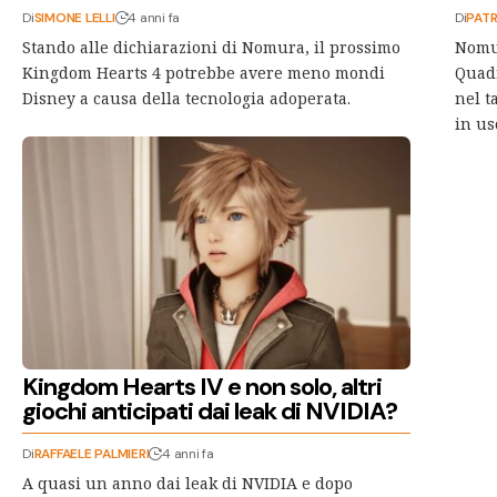
Di
SIMONE LELLI
4 anni fa
Di
PATR
Stando alle dichiarazioni di Nomura, il prossimo
Nomur
Kingdom Hearts 4 potrebbe avere meno mondi
Quad
Disney a causa della tecnologia adoperata.
nel t
in us
Kingdom Hearts IV e non solo, altri
giochi anticipati dai leak di NVIDIA?
Di
RAFFAELE PALMIERI
4 anni fa
A quasi un anno dai leak di NVIDIA e dopo