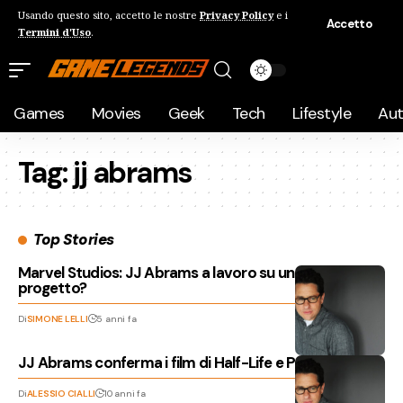
Usando questo sito, accetto le nostre
Privacy Policy
e i
Accetto
Termini d'Uso
.
Games
Movies
Geek
Tech
Lifestyle
Au
Tag:
jj abrams
Top Stories
Marvel Studios: JJ Abrams a lavoro su un nuovo
progetto?
Di
SIMONE LELLI
5 anni fa
JJ Abrams conferma i film di Half-Life e Portal
Di
ALESSIO CIALLI
10 anni fa