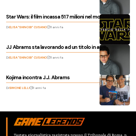
Star Wars: il film incassa 517 milioni nel mondo
Di
ELISA "SHINOBI" CUSANO
11 anni fa
JJ Abrams sta lavorando ad un titolo in arrivo nel 2016
Di
ELISA "SHINOBI" CUSANO
11 anni fa
Kojima incontra J.J. Abrams
Di
SIMONE LELLI
11 anni fa
Testata giornalistica registrata presso il Tribunale di Roma, n.