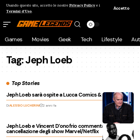
Usando questo sito, accetto le nostre
Privacy Policy
e i
Accetto
Termini d'Uso
.
Games
Movies
Geek
Tech
Lifestyle
Au
Tag:
Jeph Loeb
Top Stories
Jeph Loeb sarà ospite a Lucca Comics & Games 2024
Di
ALESSIO LUCHERINI
2 anni fa
Jeph Loeb e Vincent D’onofrio commentano la
cancellazione degli show Marvel/Netflix