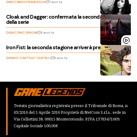
Di
RICCARDO FRANCESCHI
7 anni fa
Cloak and Dagger: confermata la seconda stagione
della serie
Di
GIACOMO ZANONI
8 anni fa
Iron Fist: la seconda stagione arriverà presto su Netflix
Di
FABIO "CASTOLO" CASTELLI
9 anni fa
Testata giornalistica registrata presso il Tribunale di Roma, n.
63/2016 del 5 Aprile 2016 Proprietà di NetCom S.r.l.s., sede in
Via Cellottini 38, 00015 Monterotondo, P.IVA 13783471009,
Capitale Sociale 100,00€