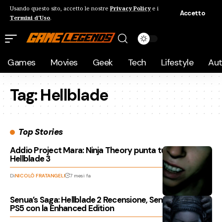
Usando questo sito, accetto le nostre
Privacy Policy
e i
Accetto
Termini d'Uso
.
Games
Movies
Geek
Tech
Lifestyle
Au
Tag:
Hellblade
Top Stories
Addio Project Mara: Ninja Theory punta tutto su
Hellblade 3
Di
NICOLÒ FRATANGELI
7 mesi fa
Senua’s Saga: Hellblade 2 Recensione, Senua arriva su
PS5 con la Enhanced Edition