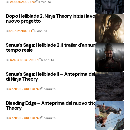
Di
PAOLO SACCUZZO
11 mesi fa
Dopo Hellblade 2, Ninja Theory inizia i lavori su un
nuovo progetto
Di
SARA PANDOLFI
2 anni fa
Senua’s Saga: Hellblade 2, il trailer d’annuncio girava in
tempo reale
Di
FRANCESCO LANCIA
6 anni fa
Senua’s Saga: Hellblade II – Anteprima del nuovo titolo
di Ninja Theory
Di
GIANLUIGI CRESCENZI
7 anni fa
Bleeding Edge – Anteprima del nuovo titolo di Ninja
Theory
Di
GIANLUIGI CRESCENZI
7 anni fa