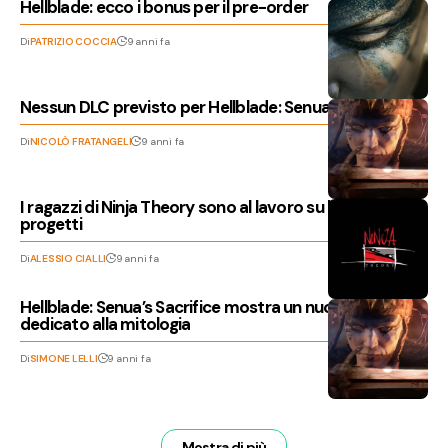
Hellblade: ecco i bonus per il pre-order
Di
PATRIZIO COCCIA
9 anni fa
Nessun DLC previsto per Hellblade: Senua’s Sacrifice
Di
NICOLÒ FRATANGELI
9 anni fa
I ragazzi di Ninja Theory sono al lavoro su ben quattro
progetti
Di
ALESSIO CIALLI
9 anni fa
Hellblade: Senua’s Sacrifice mostra un nuovo video
dedicato alla mitologia
Di
SIMONE LELLI
9 anni fa
Mostra di più