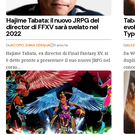
Hajime Tabata: il nuovo JRPG del
Tab
director di FFXV sarà svelato nel
evo
2022
Typ
Di
JACOPO ZUMA CERQUA
5 anni fa
Di
ALE
Hajime Tabata, ex director di Final Fantasy XV, si
Da We
è detto pronto a presentare il suo nuovo JRPG nel
dupli
corso…
conce