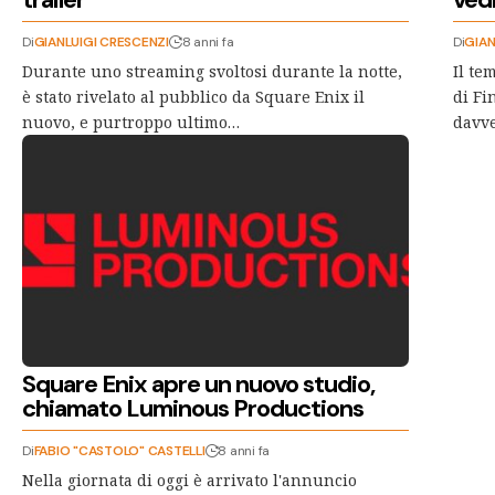
Di
GIANLUIGI CRESCENZI
8 anni fa
Di
GIAN
Durante uno streaming svoltosi durante la notte,
Il te
è stato rivelato al pubblico da Square Enix il
di Fi
nuovo, e purtroppo ultimo…
davv
Square Enix apre un nuovo studio,
chiamato Luminous Productions
Di
FABIO "CASTOLO" CASTELLI
8 anni fa
Nella giornata di oggi è arrivato l'annuncio