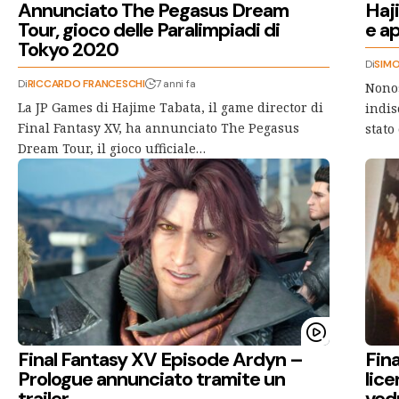
Annunciato The Pegasus Dream
Haji
Tour, gioco delle Paralimpiadi di
e a
Tokyo 2020
Di
SIMO
Di
RICCARDO FRANCESCHI
7 anni fa
Nonos
La JP Games di Hajime Tabata, il game director di
indis
Final Fantasy XV, ha annunciato The Pegasus
stato
Dream Tour, il gioco ufficiale…
Final Fantasy XV Episode Ardyn –
Fina
Prologue annunciato tramite un
lice
trailer
ved