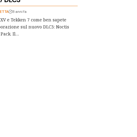
BETTA
8 anni fa
 XV e Tekken 7 come ben sapete
borazione sul nuovo DLC3: Noctis
Pack. Il…