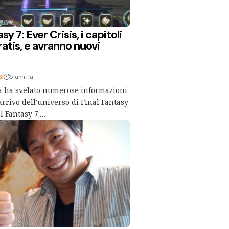
sy 7: Ever Crisis, i capitoli
atis, e avranno nuovi
SI
5 anni fa
a ha svelato numerose informazioni
arrivo dell'universo di Final Fantasy
al Fantasy 7:…