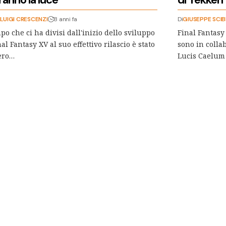
LUIGI CRESCENZI
8 anni fa
Di
GIUSEPPE SCI
mpo che ci ha divisi dall'inizio dello sviluppo
Final Fantasy
nal Fantasy XV al suo effettivo rilascio è stato
sono in colla
ero…
Lucis Caelum 