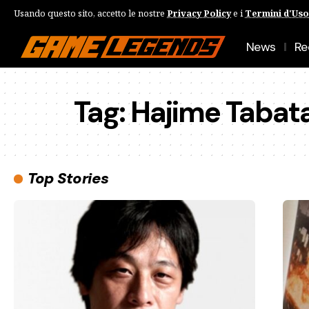
Usando questo sito, accetto le nostre
Privacy Policy
e i
Termini d'Uso
News
Re
Tag:
Hajime Tabat
Top Stories