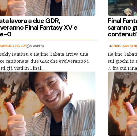
ata lavora a due GDR,
Final Fanta
lveranno Final Fantasy XV e
saranno gr
e-0
contenuti
SSANDRO BOZZI
5 anni fa
Di
CHRISTIAN SEN
ekly Famitsu e Hajime Tabata arriva una
Hajime Tabat
ce cannonata: due GDR che evolveranno i
sui giochi in 
tti già visti in Final…
7, fra cui Fin