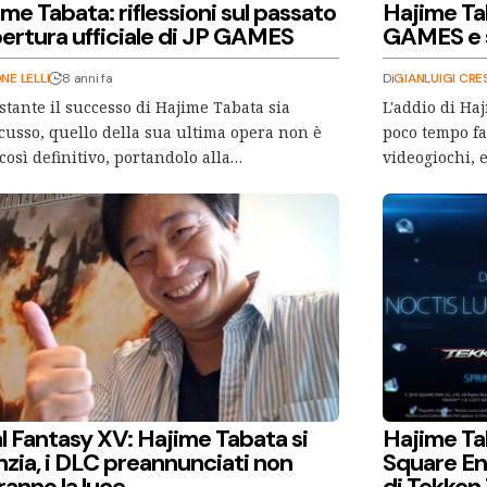
me Tabata: riflessioni sul passato
Hajime Ta
pertura ufficiale di JP GAMES
GAMES e s
NE LELLI
8 anni fa
Di
GIANLUIGI CRE
tante il successo di Hajime Tabata sia
L'addio di Ha
cusso, quello della sua ultima opera non è
poco tempo fa
 così definitivo, portandolo alla…
videogiochi, 
l Fantasy XV: Hajime Tabata si
Hajime Ta
nzia, i DLC preannunciati non
Square En
ranno la luce
di Tekken