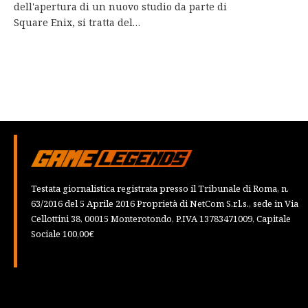
dell'apertura di un nuovo studio da parte di
Square Enix, si tratta del…
Testata giornalistica registrata presso il Tribunale di Roma, n.
63/2016 del 5 Aprile 2016 Proprietà di NetCom S.r.l.s., sede in Via
Cellottini 38, 00015 Monterotondo, P.IVA 13783471009, Capitale
Sociale 100,00€