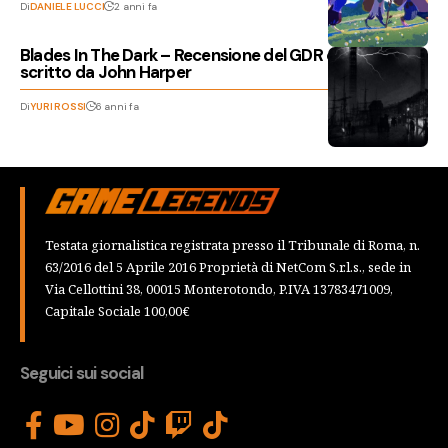
Di
DANIELE LUCCI
2 anni fa
Blades In The Dark – Recensione del GDR cartaceo
scritto da John Harper
Di
YURI ROSSI
6 anni fa
Testata giornalistica registrata presso il Tribunale di Roma, n.
63/2016 del 5 Aprile 2016 Proprietà di NetCom S.r.l.s., sede in
Via Cellottini 38, 00015 Monterotondo, P.IVA 13783471009,
Capitale Sociale 100,00€
Seguici sui social