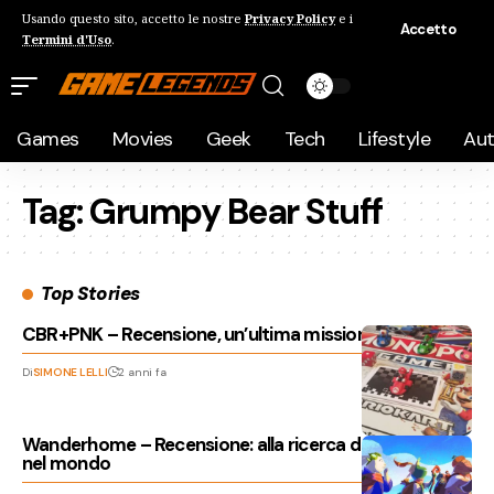
Usando questo sito, accetto le nostre
Privacy Policy
e i
Accetto
Termini d'Uso
.
Games
Movies
Geek
Tech
Lifestyle
Au
Tag:
Grumpy Bear Stuff
Top Stories
CBR+PNK – Recensione, un’ultima missione
Di
SIMONE LELLI
2 anni fa
Wanderhome – Recensione: alla ricerca del tuo posto
nel mondo