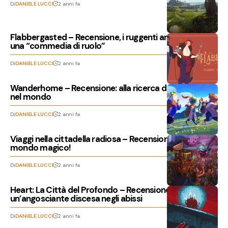
Di
DANIELE LUCCI
2 anni fa
Flabbergasted – Recensione, i ruggenti anni venti in
una “commedia di ruolo”
Di
DANIELE LUCCI
2 anni fa
Wanderhome – Recensione: alla ricerca del tuo posto
nel mondo
Di
DANIELE LUCCI
2 anni fa
Viaggi nella cittadella radiosa – Recensione di un
mondo magico!
Di
DANIELE LUCCI
2 anni fa
Heart: La Città del Profondo – Recensione,
un’angosciante discesa negli abissi
Di
DANIELE LUCCI
2 anni fa