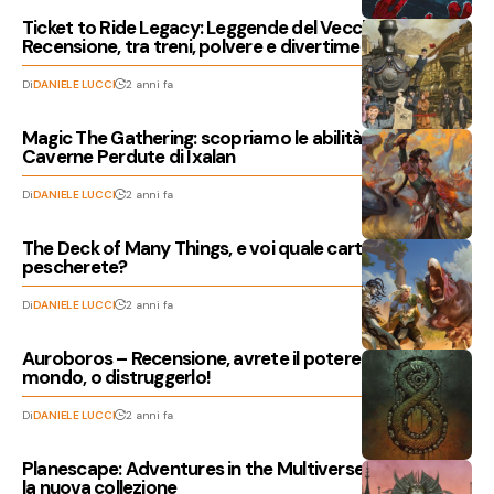
Ticket to Ride Legacy: Leggende del Vecchio West –
Recensione, tra treni, polvere e divertimento
Di
DANIELE LUCCI
2 anni fa
Magic The Gathering: scopriamo le abilità de Le
Caverne Perdute di Ixalan
Di
DANIELE LUCCI
2 anni fa
The Deck of Many Things, e voi quale carta
pescherete?
Di
DANIELE LUCCI
2 anni fa
Auroboros – Recensione, avrete il potere di salvare il
mondo, o distruggerlo!
Di
DANIELE LUCCI
2 anni fa
Planescape: Adventures in the Multiverse, scopriamo
la nuova collezione