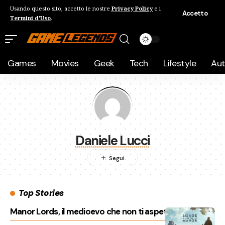
Usando questo sito, accetto le nostre
Privacy Policy
e i
Accetto
Termini d'Uso
.
Games
Movies
Geek
Tech
Lifestyle
Au
Daniele Lucci
Top Stories
Manor Lords, il medioevo che non ti aspetti