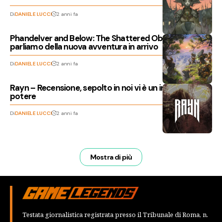
Di
DANIELE LUCCI
2 anni fa
Phandelver and Below: The Shattered Obelisk,
parliamo della nuova avventura in arrivo
Di
DANIELE LUCCI
2 anni fa
Rayn – Recensione, sepolto in noi vi è un immenso
potere
Di
DANIELE LUCCI
2 anni fa
Mostra di più
Testata giornalistica registrata presso il Tribunale di Roma, n.