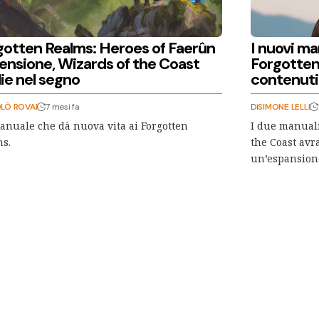
gotten Realms: Heroes of Faerûn
I nuovi ma
ensione, Wizards of the Coast
Forgotten
ie nel segno
contenuti 
LÒ ROVAI
7 mesi fa
Di
SIMONE LELLI
nuale che dà nuova vita ai Forgotten
I due manuali
s.
the Coast avra
un’espansion