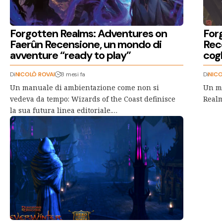
Forgotten Realms: Adventures on
For
Faerûn Recensione, un mondo di
Rec
avventure “ready to play”
cogl
Di
NICOLÒ ROVAI
8 mesi fa
Di
NICO
Un manuale di ambientazione come non si
Un ma
vedeva da tempo: Wizards of the Coast definisce
Realm
la sua futura linea editoriale.…