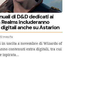
nuali di D&D dedicati ai
 Realms includeranno
digitali anche su Astarion
12 mesi fa
 in uscita a novembre di Wizards of
nno contenuti extra digitali, tra cui
e ispirata…