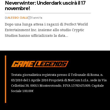
Neverwinter: Underdark uscirà il 17
novembre!
Di
ALESSIO CIALLI
11 anni fa
Dopo una lunga attesa i ragazzi di Perfect World
Entertainment Inc. insieme allo studio Cryptic
Studios hanno ufficializzato la data…
Testata giornalistica registrata presso il Tribunale di Roma, n.
63/2016 del 5 Aprile 2016 Proprietà di NetCom S.r.l.s., sede in Via
Cellottini 38, 00015 Monterotondo, P.IVA 13783471009, Capitale
Sociale 100,00€