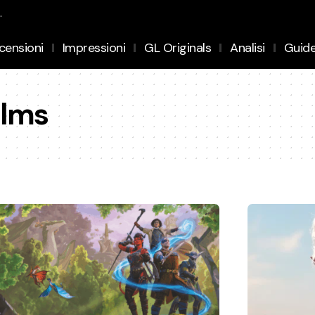
.
censioni
Impressioni
GL Originals
Analisi
Guid
alms