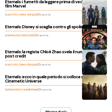
Eternals: i fumetti da leggere prima di vedere il nuovo
film Marvel
Di
JACOPO ZUMA CERQUA
5 anni fa
Eternals: Disney si scaglia contro gli spoiler
Di
GIANLUIGI CRESCENZI
5 anni fa
Eternals: la regista Chloé Zhao svela il numero di scene
post credit
Di
JACOPO ZUMA CERQUA
5 anni fa
Eternals: ecco in quale periodo si colloca nel Marvel
Cinematic Universe
Di
FRANCESCO SAMPERNA
5 anni fa
Mostra di più