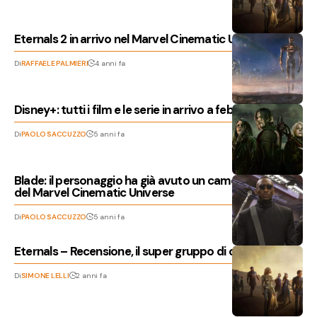
Eternals 2 in arrivo nel Marvel Cinematic Universe?
Di
RAFFAELE PALMIERI
4 anni fa
Disney+: tutti i film e le serie in arrivo a febbraio 2022
Di
PAOLO SACCUZZO
5 anni fa
Blade: il personaggio ha già avuto un cameo in un film
del Marvel Cinematic Universe
Di
PAOLO SACCUZZO
5 anni fa
Eternals – Recensione, il super gruppo di outsider
Di
SIMONE LELLI
2 anni fa