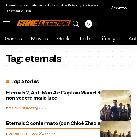
Usando questo sito, accetto le nostre
Privacy Policy
e i
Accetto
Termini d'Uso
.
Games
Movies
Geek
Tech
Lifestyle
Au
Tag:
eternals
Top Stories
Eternals 2, Ant-Man 4 e Captain Marvel 3 potrebbero
non vedere mai la luce
Di
TIZIANO SBROZZI
2 anni fa
Eternals 2 confermato (con Chloé Zhao alla regia)?
Di
ANDREA PELLICANE
4 anni fa