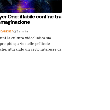
er One: il labile confine tra
immaginazione
" DANDREA
8 anni fa
anni la cultura videoludica sta
re più spazio nelle pellicole
che, attirando un certo interesse da