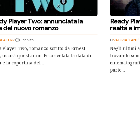
dy Player Two: annunciata la
Ready Play
a del nuovo romanzo
realtà e 
EA FERRI
6 anni fa
Di
VALERIA "FANT
 Player Two, romanzo scritto da Ernest
Negli ultimi 
, uscirà quest'anno. Ecco svelata la data di
trovando semp
a e la copertina del…
cinematografi
parte…