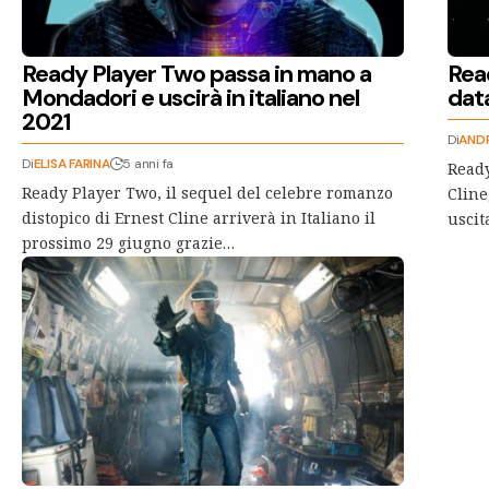
Ready Player Two passa in mano a
Rea
Mondadori e uscirà in italiano nel
dat
2021
Di
ANDR
Di
ELISA FARINA
5 anni fa
Ready
Ready Player Two, il sequel del celebre romanzo
Cline
distopico di Ernest Cline arriverà in Italiano il
uscit
prossimo 29 giugno grazie…