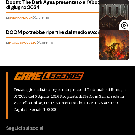
Doom: The Dark Ages presentato all’Xbox Showcase
di giugno 2024
Di
SARA PANDOLFI
2 anni fa
DOOM potrebbe ripartire dal medioevo: sbuca il titolo
Di
PAOLO SACCUZZO
2 anni fa
Testata giornalistica registrata presso il Tribunale di Roma, n.
63/2016 del 5 Aprile 2016 Proprietà di NetCom S.r.l.s., sede in
Via Cellottini 38, 00015 Monterotondo, P.IVA 13783471009,
Capitale Sociale 100,00€
Seguici sui social