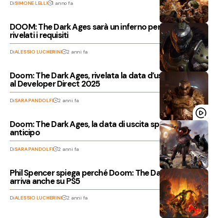
Di
SIMONE LELLI
1 anno fa
DOOM: The Dark Ages sarà un inferno per molti PC,
rivelati i requisiti
Di
ALESSIO LUCHERINI
2 anni fa
Doom: The Dark Ages, rivelata la data d’uscita ufficiale
al Developer Direct 2025
Di
SARA PANDOLFI
2 anni fa
Doom: The Dark Ages, la data di uscita spunta in
anticipo
Di
SARA PANDOLFI
2 anni fa
Phil Spencer spiega perché Doom: The Dark Ages
arriva anche su PS5
Di
ALESSIO LUCHERINI
2 anni fa