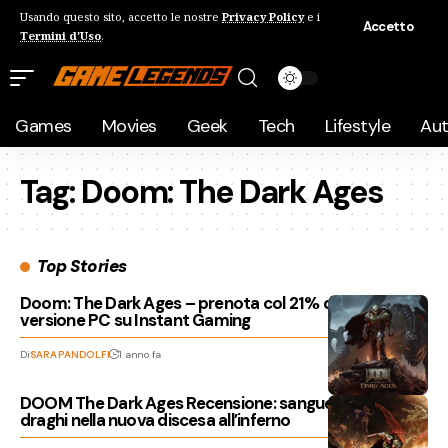
Usando questo sito, accetto le nostre
Privacy Policy
e i
Accetto
Termini d'Uso
.
Games
Movies
Geek
Tech
Lifestyle
Au
Tag:
Doom: The Dark Ages
Top Stories
Doom: The Dark Ages – prenota col 21% di sconto la
versione PC su Instant Gaming
Di
SARA PANDOLFI
1 anno fa
DOOM The Dark Ages Recensione: sangue, acciaio e
draghi nella nuova discesa all’inferno