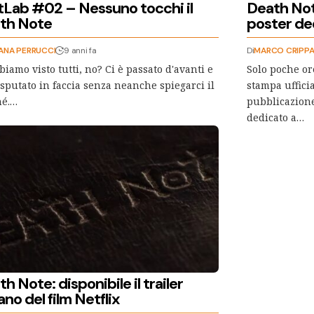
tLab #02 – Nessuno tocchi il
Death Note
th Note
poster de
ANA PERRUCCI
9 anni fa
Di
MARCO CRIPP
biamo visto tutti, no? Ci è passato d'avanti e
Solo poche or
 sputato in faccia senza neanche spiegarci il
stampa uffici
hé.…
pubblicazione
dedicato a…
h Note: disponibile il trailer
iano del film Netflix