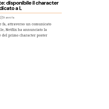
: disponibile il character
dicato a L
A
9 anni fa
e fa, attraverso un comunicato
ale, Netflix ha annunciato la
 del primo character poster