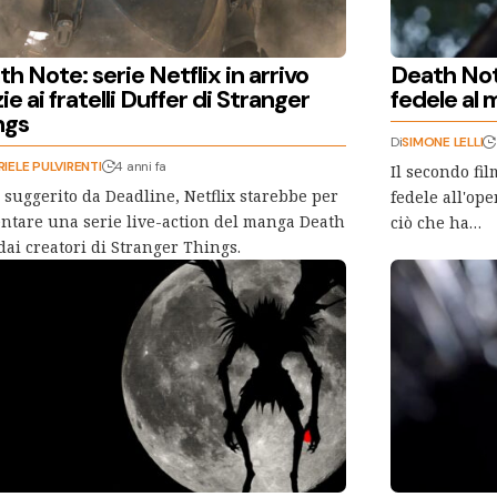
h Note: serie Netflix in arrivo
Death Note
ie ai fratelli Duffer di Stranger
fedele al
ngs
Di
SIMONE LELLI
IELE PULVIRENTI
4 anni fa
Il secondo fil
suggerito da Deadline, Netflix starebbe per
fedele all'ope
ntare una serie live-action del manga Death
ciò che ha…
dai creatori di Stranger Things.