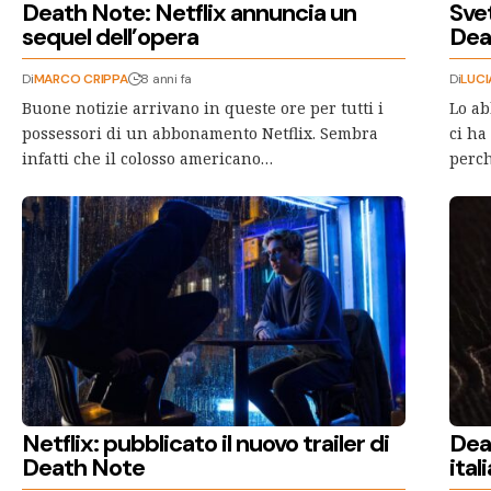
Death Note: Netflix annuncia un
Sve
sequel dell’opera
Dea
Di
MARCO CRIPPA
8 anni fa
Di
LUCI
Buone notizie arrivano in queste ore per tutti i
Lo ab
possessori di un abbonamento Netflix. Sembra
ci ha
infatti che il colosso americano…
perc
Netflix: pubblicato il nuovo trailer di
Deat
Death Note
ital