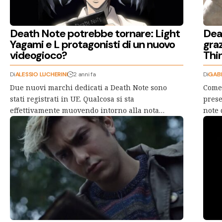
Death Note potrebbe tornare: Light
Deat
Yagami e L protagonisti di un nuovo
graz
videogioco?
Thi
Di
ALESSIO LUCHERINI
2 anni fa
Di
GABR
Due nuovi marchi dedicati a Death Note sono
Come 
stati registrati in UE. Qualcosa si sta
prese
effettivamente muovendo intorno alla nota…
note 