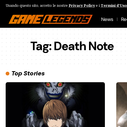
Usando questo sito, accetto le nostre
Privacy Policy
e i
Termini d'Uso
News
Re
Tag:
Death Note
Top Stories