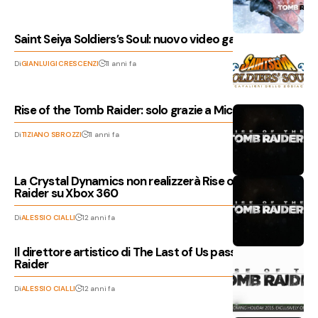
Saint Seiya Soldiers’s Soul: nuovo video gameplay
Di
GIANLUIGI CRESCENZI
11 anni fa
Rise of the Tomb Raider: solo grazie a Microsoft
Di
TIZIANO SBROZZI
11 anni fa
La Crystal Dynamics non realizzerà Rise of The Tomb
Raider su Xbox 360
Di
ALESSIO CIALLI
12 anni fa
Il direttore artistico di The Last of Us passa a Tomb
Raider
Di
ALESSIO CIALLI
12 anni fa