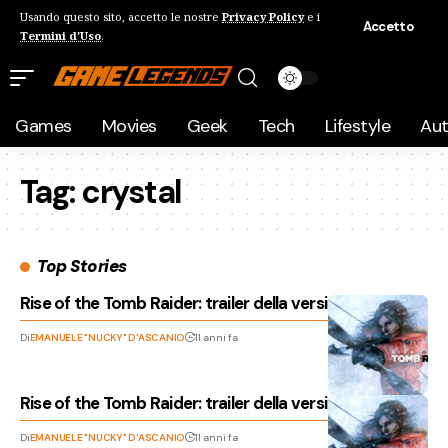
Usando questo sito, accetto le nostre
Privacy Policy
e i
Accetto
Termini d'Uso
.
Games
Movies
Geek
Tech
Lifestyle
Au
Tag:
crystal
Top Stories
Rise of the Tomb Raider: trailer della versione PC
Di
EMANUELE "NUCKY" D'ASCANIO
11 anni fa
Rise of the Tomb Raider: trailer della versione PC
Di
EMANUELE "NUCKY" D'ASCANIO
11 anni fa