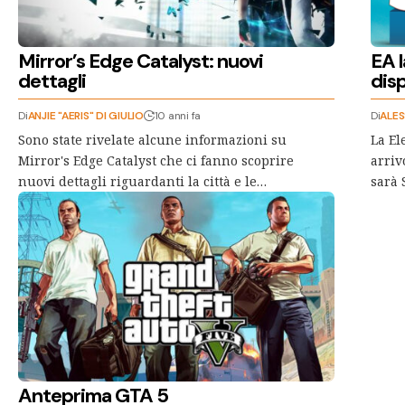
Mirror’s Edge Catalyst: nuovi
EA l
dettagli
disp
Di
ANJIE "AERIS" DI GIULIO
10 anni fa
Di
ALES
Sono state rivelate alcune informazioni su
La El
Mirror's Edge Catalyst che ci fanno scoprire
arriv
nuovi dettagli riguardanti la città e le…
sarà 
Anteprima GTA 5