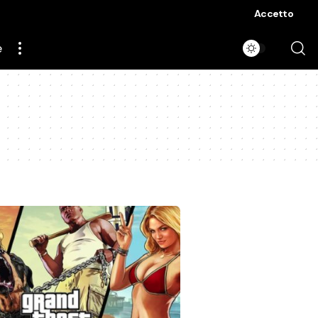
Accetto
e