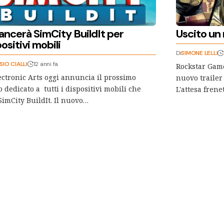
ancerà SimCity BuildIt per
Uscito un 
ositivi mobili
Di
SIMONE LELLI
SIO CIALLI
12 anni fa
Rockstar Game
ectronic Arts oggi annuncia il prossimo
nuovo trailer
o dedicato a tutti i dispositivi mobili che
L'attesa frene
SimCity BuildIt. Il nuovo…