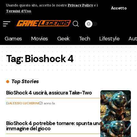
Usando questo sito, accetto le nostre
Privacy Policy
e i
Accetto
Termini d'Uso
.
Games
Movies
Geek
Tech
Lifestyle
Au
Tag:
Bioshock 4
Top Stories
BioShock 4 uscirà, assicura Take-Two
Di
ALESSIO LUCHERINI
1 anno fa
BioShock 4 potrebbe tornare: spunta una prima
immagine del gioco