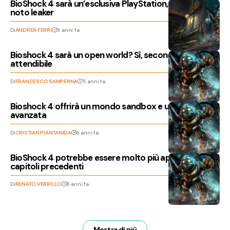
BioShock 4 sarà un’esclusiva PlayStation, stando a un
noto leaker
Di
ANDREA FERRI
5 anni fa
Bioshock 4 sarà un open world? Sì, secondo un rumor
attendibile
Di
FRANCESCO SAMPERNA
5 anni fa
Bioshock 4 offrirà un mondo sandbox e un’IA
avanzata
Di
CRISTIAN PIANTANIDA
6 anni fa
BioShock 4 potrebbe essere molto più aperto dei
capitoli precedenti
Di
RENATO VERRILLO
6 anni fa
Mostra di più