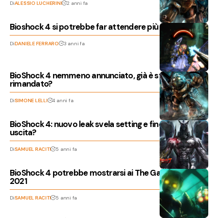
Di
ALESSIO LUCHERINI
2 anni fa
Bioshock 4 si potrebbe far attendere più del previsto
Di
DANIELE FERRARO
3 anni fa
BioShock 4 nemmeno annunciato, già è stato
rimandato?
Di
SIMONE LELLI
4 anni fa
BioShock 4: nuovo leak svela setting e finestra di
uscita?
Di
SAMUEL RACITI
5 anni fa
BioShock 4 potrebbe mostrarsi ai The Game Awards
2021
Di
SAMUEL RACITI
5 anni fa