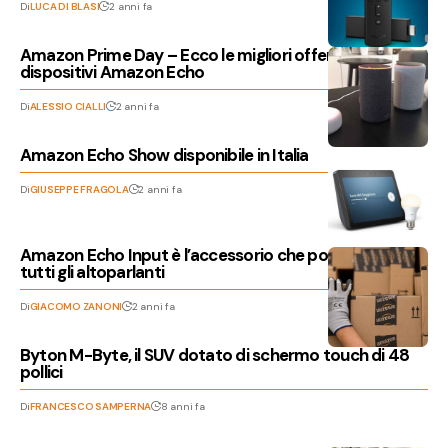
Di
LUCA DI BLASI
2 anni fa
Amazon Prime Day – Ecco le migliori offerte per i
dispositivi Amazon Echo
Di
ALESSIO CIALLI
2 anni fa
Amazon Echo Show disponibile in Italia
Di
GIUSEPPE FRAGOLA
2 anni fa
Amazon Echo Input è l’accessorio che porta Alexa su
tutti gli altoparlanti
Di
GIACOMO ZANONI
2 anni fa
Byton M-Byte, il SUV dotato di schermo touch di 48
pollici
Di
FRANCESCO SAMPERNA
8 anni fa