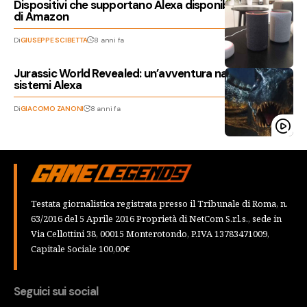
Dispositivi che supportano Alexa disponibili sullo store
di Amazon
Di
GIUSEPPE SCIBETTA
8 anni fa
Jurassic World Revealed: un’avventura narrativa per i
sistemi Alexa
Di
GIACOMO ZANONI
8 anni fa
Testata giornalistica registrata presso il Tribunale di Roma, n.
63/2016 del 5 Aprile 2016 Proprietà di NetCom S.r.l.s., sede in
Via Cellottini 38, 00015 Monterotondo, P.IVA 13783471009,
Capitale Sociale 100,00€
Seguici sui social