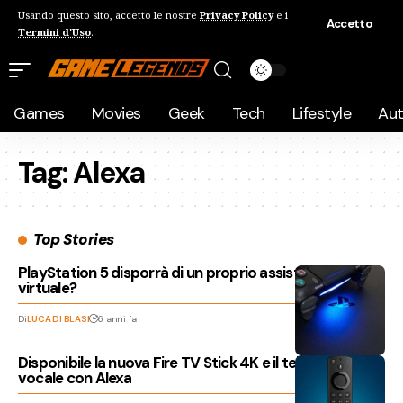
Usando questo sito, accetto le nostre
Privacy Policy
e i
Accetto
Termini d'Uso
.
Games
Movies
Geek
Tech
Lifestyle
Au
Tag:
Alexa
Top Stories
PlayStation 5 disporrà di un proprio assistente
virtuale?
Di
LUCA DI BLASI
6 anni fa
Disponibile la nuova Fire TV Stick 4K e il telecomando
vocale con Alexa