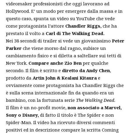
videomaker professionisti che oggi lavorano ad
Hollywood. E’ un modo per emergere dalla massa e in
questo caso, spunta un video su YouTube che vede
come protagonista l’attore
Chandler Riggs,
che ha
prestato il volto a
Carl di The Walking Dead.
Nei 38 secondi di trailer si vede un giovanissimo
Peter
Parker
che viene morso dal ragno, subisce un
cambiamento fisico e si diletta a saltellare sui tetti di
New York.
Compare anche Zio Ben
per qualche
secondo. Il film è scritto e
diretto da Andy Chen
,
prodotto da
Artin John & Kealani Kitaura
e
ovviamente come protagonista ha Chandler Riggs che
è sulla scena internazionale fin da quando era un
bambino, con la fortunata serie
The Walking Dead.
Il film è un no-profit movie,
non associato a Marvel,
Sony o Disney,
di fatto il titolo è The Spider e non
Spider-Man. Il video ha ricevuto diversi commenti
positivi ed in descrizione compare la scritta Coming