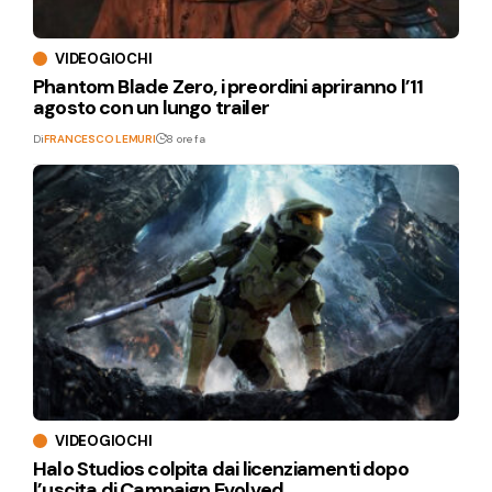
VIDEOGIOCHI
Phantom Blade Zero, i preordini apriranno l’11
agosto con un lungo trailer
Di
FRANCESCO LEMURI
8 ore fa
VIDEOGIOCHI
Halo Studios colpita dai licenziamenti dopo
l’uscita di Campaign Evolved