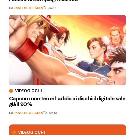
Di
FRANCESCO LEMURI
8 ore fa
VIDEOGIOCHI
Capcom non teme l’addio ai dischi: il digitale vale
già il 90%
Di
FRANCESCO LEMURI
10 ore fa
VIDEOGIOCHI